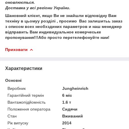
оновлюється.
Доставка у всі регіони України.
Шановний клієнт
,
якщо Ви не знайшли
відповідну Вам
техн
іку
в цьому
у
розділі
, просимо
Вас залишить
ь
за
каз
з описом
вс
е
х необх
здиних
параметр
ов
и
наш менеджер
відправить
Вам
и
ндив
и
дуальн
ое
коме
рчеське
пропонування
!!!
Або просто перетелефонуйте нам!
Приховати
Характеристики
Основні
Виробник
Jungheinrich
Гарантійний термін
6 міс
Вантажопідйомність
1.6 т
Положення оператора
Сидячи
Стан
Вживаний
Рік випуску
2014