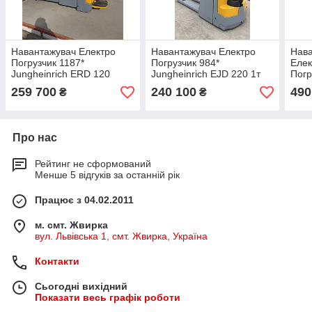
Навантажувач Електро
Навантажувач Електро
Нав
Погрузчик 1187*
Погрузчик 984*
Елек
Jungheinrich ERD 120
Jungheinrich EJD 220 1т
Пог
2000kg 2,9m батарея Li-
АКБ Li-ion
EFG 
259 700
240 100
490
₴
₴
ion
Про нас
Рейтинг не сформований
Менше 5 відгуків за останній рік
Працює з 04.02.2011
м. смт. Жвирка
вул. Львівська 1, смт. Жвирка, Україна
Контакти
Сьогодні вихідний
Показати весь графік роботи