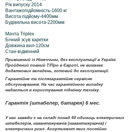
Рік випуску 2014
Вантажопідйомність-1600 кг
Висота підйому-4400мм
Будівельна висота-2200мм
Мачта Triplex
Бічний зсув каретки
Довжина вил-120см
Стан-відмінний
Привішений із Німеччини, без експлуатації в Україні.
Пройдений повний Т/Про в Європі, не вимагає
додаткових вкладень, готовий до експлуатації.
Гарантійне та післягарантійне сервісне
обслуговування. На час гарантійного випадку
надається в користування підмінну техніку.
Гарантія (штабелер, батарея) 6 мeс.
У нас завжди є на складі понад 40 одиниць електричних
штабелерів, навантажувачів (навантажувачів) і
електричних рокл. Асортимент яких постійно