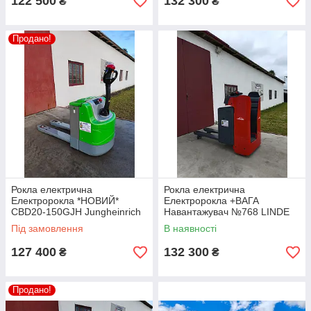
122 500
132 300
₴
₴
Продано!
Рокла електрична
Рокла електрична
Електророкла *НОВИЙ*
Електророкла +ВАГА
CBD20-150GJH Jungheinrich
Навантажувач №768 LINDE
2t
T20SF
Під замовлення
В наявності
127 400
132 300
₴
₴
Продано!