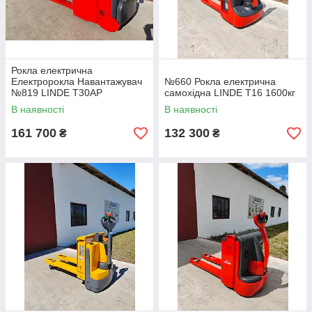
Рокла електрична
Електророкла Навантажувач
№660 Рокла електрична
№819 LINDE T30АР
самохідна LINDE T16 1600кг
В наявності
В наявності
161 700
132 300
₴
₴