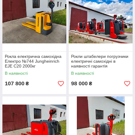
Рокла електрична самохідна
Рокли штабелери погрузчики
Електро №744 Jungheinrich
електричні самохідні в
EJE С20 2000кг
наявності гарантія
В наявності
В наявності
107 800
98 000
₴
₴