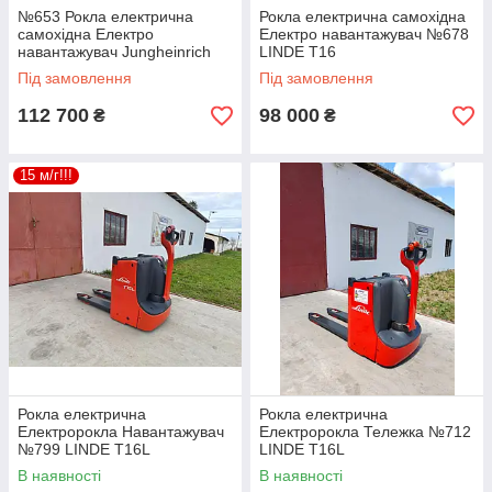
№653 Рокла електрична
Рокла електрична самохідна
самохідна Електро
Електро навантажувач №678
навантажувач Jungheinrich
LINDE T16
EJE 116
Під замовлення
Під замовлення
112 700
98 000
₴
₴
15 м/г!!!
Рокла електрична
Рокла електрична
Електророкла Навантажувач
Електророкла Тележка №712
№799 LINDE T16L
LINDE T16L
В наявності
В наявності