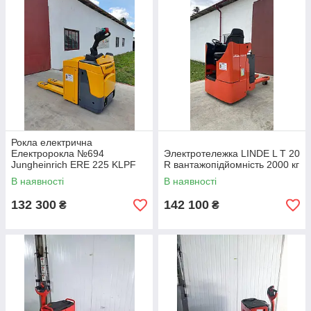
Рокла електрична
Електророкла №694
Электротележка LINDE L T 20
Jungheinrich ERE 225 KLPF
R вантажопідйомність 2000 кг
2500kg
В наявності
В наявності
132 300
142 100
₴
₴