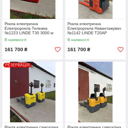
Рокла електрична
Рокла електрична
Електророкла Тележка
Електророкла Навантажувач
№1223 LINDE T30 3000 кг
№1142 LINDE T20АР
В наявності
В наявності
161 700
161 700
₴
₴
РЕЗЕРВАЦІЯ
Рокла електрична самохідна
Рокла електрична самохідна