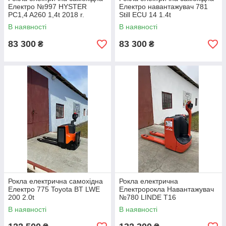
Електро №997 HYSTER
Електро навантажувач 781
PC1,4 A260 1,4t 2018 r.
Still ECU 14 1.4t
В наявності
В наявності
83 300
83 300
₴
₴
Рокла електрична самохідна
Рокла електрична
Електро 775 Toyota BT LWE
Електророкла Навантажувач
200 2.0t
№780 LINDE T16
В наявності
В наявності