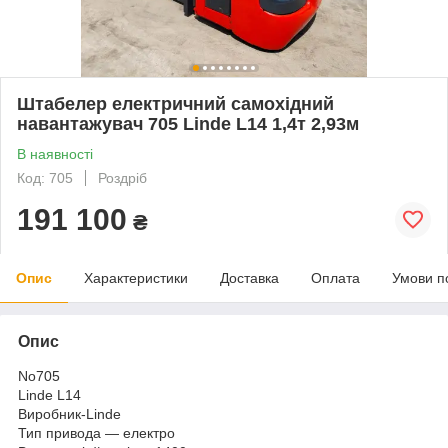
Штабелер електричний самохідний
навантажувач 705 Linde L14 1,4т 2,93м
В наявності
Код: 705
Роздріб
191 100
₴
Опис
Характеристики
Доставка
Оплата
Умови п
Опис
No705
Linde L14
Виробник-Linde
Тип привода — електро