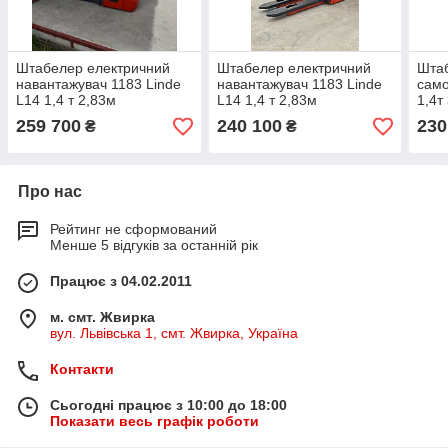
Штабелер електричний
Штабелер електричний
Шта
навантажувач 1183 Linde
навантажувач 1183 Linde
само
L14 1,4 т 2,83м
L14 1,4 т 2,83м
1,4т
259 700
240 100
230
₴
₴
Про нас
Рейтинг не сформований
Менше 5 відгуків за останній рік
Працює з 04.02.2011
м. смт. Жвирка
вул. Львівська 1, смт. Жвирка, Україна
Контакти
Сьогодні працює з 10:00 до 18:00
Показати весь графік роботи