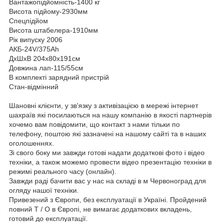
Вантажопідйомність-1400 кг
Висота підйому-2930мм
Спецпідйом
Висота штабелера-1910мм
Рік випуску 2006
АКБ-24V/375Ah
ДхШхВ 204х80х191см
Довжина лап-115/55см
В комплекті зарядний пристрій
Стан-відмінний
Шановні клієнти, у зв'язку з активізацією в мережі інтернет
шахраїв які посилаються на нашу компанію в якості партнерів
хочемо вам повідомити, що контакт з нами тільки по
телефону, поштою які зазначені на нашому сайті та в наших
оголошеннях.
Зі свого боку ми завжди готові надати додаткові фото і відео
техніки, а також можемо провести відео презентацію техніки в
режимі реального часу (онлайн).
Завжди раді бачити вас у нас на складі в м Червоноград для
огляду нашої техніки.
Привезений з Європи, без експлуатації в Україні. Пройдений
повний Т / О в Європі, не вимагає додаткових вкладень,
готовий до експлуатації.