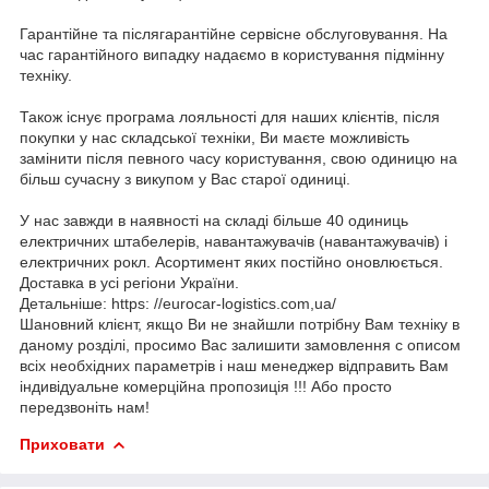
Гарантійне та післягарантійне сервісне обслуговування. На
час гарантійного випадку надаємо в користування підмінну
техніку.
Також існує програма лояльності для наших клієнтів, після
покупки у нас складської техніки, Ви маєте можливість
замінити після певного часу користування, свою одиницю на
більш сучасну з викупом у Вас старої одиниці.
У нас завжди в наявності на складі більше 40 одиниць
електричних штабелерів, навантажувачів (навантажувачів) і
електричних рокл. Асортимент яких постійно оновлюється.
Доставка в усі регіони України.
Детальніше: https: //eurocar-logistics.com,ua/
Шановний клієнт, якщо Ви не знайшли потрібну Вам техніку в
даному розділі, просимо Вас залишити замовлення c описом
всіх необхідних параметрів і наш менеджер відправить Вам
індивідуальне комерційна пропозиція !!! Або просто
передзвоніть нам!
Приховати