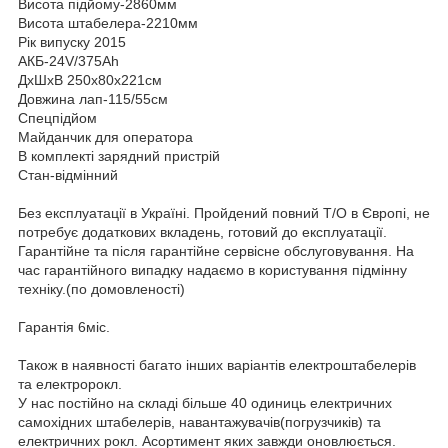
Висота підйому-2860мм
Висота штабелера-2210мм
Рік випуску 2015
АКБ-24V/375Ah
ДхШхВ 250х80х221см
Довжина лап-115/55см
Спецпідйом
Майданчик для оператора
В комплекті зарядний пристрій
Стан-відмінний
Без експлуатації в Україні. Пройдений повний Т/О в Європі, не
потребує додаткових вкладень, готовий до експлуатації.
Гарантійне та після гарантійне сервісне обслуговування. На
час гарантійного випадку надаємо в користування підмінну
техніку.(по домовленості)
Гарантія 6міс.
Також в наявності багато інших варіантів електроштабелерів
та електророкл.
У нас постійно на складі більше 40 одиниць електричних
самохідних штабелерів, навантажувачів(погрузчиків) та
електричних рокл. Асортимент яких завжди оновлюється.