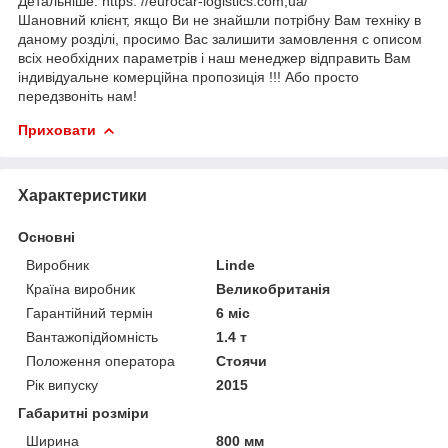
Детальніше: https: //eurocar-logistics.com,ua/
Шановний клієнт, якщо Ви не знайшли потрібну Вам техніку в
даному розділі, просимо Вас залишити замовлення c описом
всіх необхідних параметрів і наш менеджер відправить Вам
індивідуальне комерційна пропозиція !!! Або просто
передзвоніть нам!
Приховати
Характеристики
Основні
Виробник
Linde
Країна виробник
Великобританія
Гарантійний термін
6 міс
Вантажопідйомність
1.4 т
Положення оператора
Стоячи
Рік випуску
2015
Габаритні розміри
Ширина
800 мм