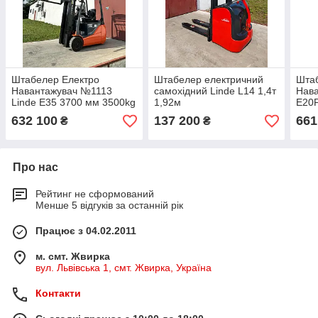
Штабелер Електро
Штабелер електричний
Шта
Навантажувач №1113
самохідний Linde L14 1,4т
Нава
Linde E35 3700 мм 3500kg
1,92м
E20P
АКБ
632 100
137 200
661
₴
₴
Про нас
Рейтинг не сформований
Менше 5 відгуків за останній рік
Працює з 04.02.2011
м. смт. Жвирка
вул. Львівська 1, смт. Жвирка, Україна
Контакти