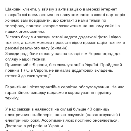
Шановні клієнти, у зв'язку з активізацією в мережі інтернет
шахраїв які посилаються на нашу компанію в якості партнерів
хочемо вам повідомити, що контакт з нами тільки по
телефону, поштою которие зазначеним на нашому сайті і в
наших оголошеннях.
Зі свого боку ми завжди готові надати додаткові фото і відео
техніки, а також можемо провести відео презентацію техніки в
режимі реального часу (онлайн).
Завжди раді бачити вас у нас на складі в м Червоноград для
огляду нашої техніки.
Привезений з Європи, без експлуатації в Україні. Пройдений
повний Т / О в Європі, не вимагає додаткових вкладень,
готовий до експлуатації.
Гарантійне і післягарантійне сервісне обслуговування. На час
гарантійного випадку надаємо в користування підмінну
техніку.
У нас завжди в наявності на складі більше 40 одиниць
електричних штабелерів, навантажувачів (навантажувачів) і
електричних рокл. Асортимент яких постійно оновлюється.
Доставка в усі регіони України.