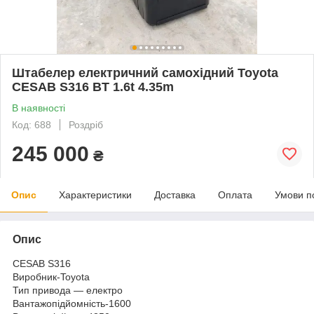
Штабелер електричний самохідний Toyota
CESAB S316 BT 1.6t 4.35m
В наявності
Код: 688
Роздріб
245 000
₴
Опис
Характеристики
Доставка
Оплата
Умови п
Опис
CESAB S316
Виробник-Toyota
Тип привода — електро
Вантажопідйомність-1600