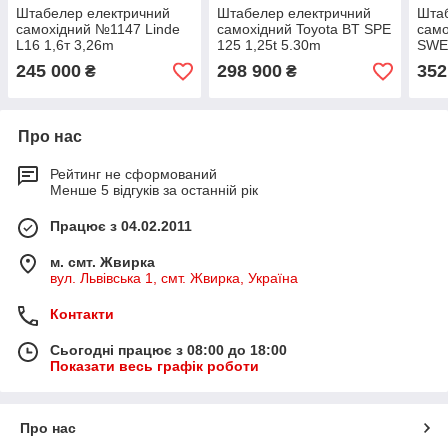
Штабелер електричний
Штабелер електричний
Шта
самохідний №1147 Linde
самохідний Toyota BT SPE
само
L16 1,6т 3,26m
125 1,25t 5.30m
SWE 
245 000
298 900
352
₴
₴
Про нас
Рейтинг не сформований
Менше 5 відгуків за останній рік
Працює з 04.02.2011
м. смт. Жвирка
вул. Львівська 1, смт. Жвирка, Україна
Контакти
Сьогодні працює з 08:00 до 18:00
Показати весь графік роботи
Про нас