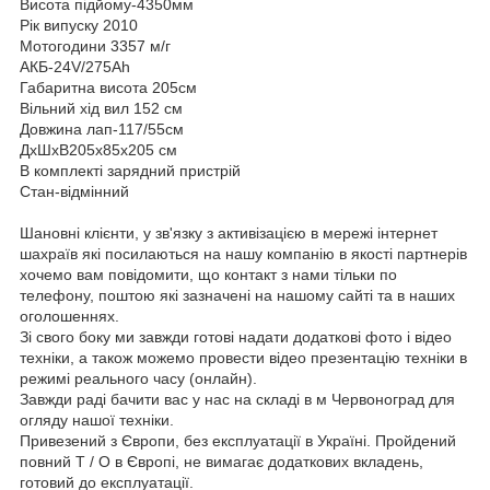
Висота підйому-4350мм
Рік випуску 2010
Мотогодини 3357 м/г
АКБ-24V/275Ah
Габаритна висота 205см
Вільний хід вил 152 см
Довжина лап-117/55см
ДхШхВ205х85х205 см
В комплекті зарядний пристрій
Стан-відмінний
Шановні клієнти, у зв'язку з активізацією в мережі інтернет
шахраїв які посилаються на нашу компанію в якості партнерів
хочемо вам повідомити, що контакт з нами тільки по
телефону, поштою які зазначені на нашому сайті та в наших
оголошеннях.
Зі свого боку ми завжди готові надати додаткові фото і відео
техніки, а також можемо провести відео презентацію техніки в
режимі реального часу (онлайн).
Завжди раді бачити вас у нас на складі в м Червоноград для
огляду нашої техніки.
Привезений з Європи, без експлуатації в Україні. Пройдений
повний Т / О в Європі, не вимагає додаткових вкладень,
готовий до експлуатації.