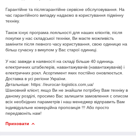
Гарантійне та післягарантійне сервісне обслуговування. На
час гарантійного випадку надаємо в користування підмінну
техніку.
Також існує програма лояльності для наших клієнтів, після
покупки у нас складської техніки, Ви маєте можливість
замінити після певного часу користування, свою одиницю на
більш сучасну з викупом у Вас старої одиниці.
У нас завжди в наявності на складі більше 40 одиниць
електричних штабелерів, навантажувачів (навантажувачів) і
електричних рокл. Асортимент яких постійно оновлюється.
Доставка в усі регіони України.
Детальніше: https: //eurocar-logistics.com,ua/
Шановний клієнт, якщо Ви не знайшли потрібну Вам техніку в
даному розділі, просимо Вас залишити замовлення c описом
всіх необхідних параметрів і наш менеджер відправить Вам
індивідуальне комерційна пропозиція !!! Або просто
передзвоніть нам!
Приховати