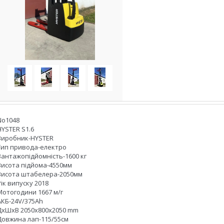
No1048
HYSTER S1.6
Виробник-HYSTER
Тип привода-електро
Вантажопідйомність-1600 кг
Висота підйома-4550мм
Висота штабелера-2050мм
Рік випуску 2018
Мотогодини 1667 м/г
АКБ-24V/375Ah
ДхШхВ 2050x800x2050 mm
Довжина лап-115/55см