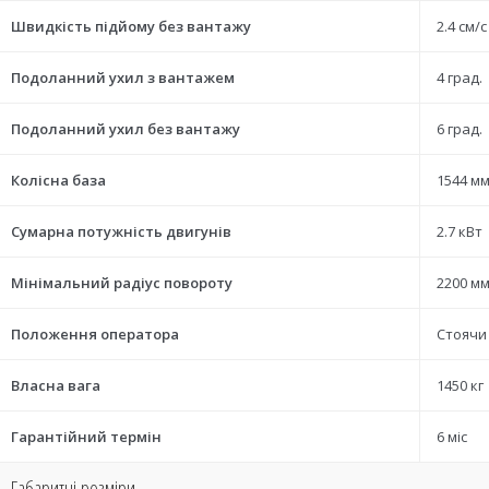
Швидкість підйому без вантажу
2.4 см/с
Подоланний ухил з вантажем
4 град.
Подоланний ухил без вантажу
6 град.
Колісна база
1544 м
Сумарна потужність двигунів
2.7 кВт
Мінімальний радіус повороту
2200 м
Положення оператора
Стоячи
Власна вага
1450 кг
Гарантійний термін
6 міс
Габаритні розміри