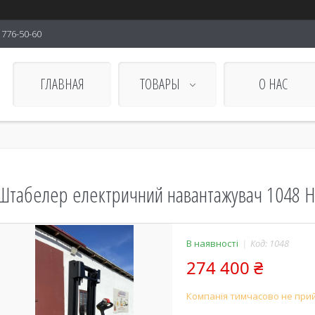
) 776-50-60
ГЛАВНАЯ
ТОВАРЫ
О НАС
Штабелер електричний навантажувач 1048 H
В наявності
Код:
1048
274 400 ₴
Компанія тимчасово не при