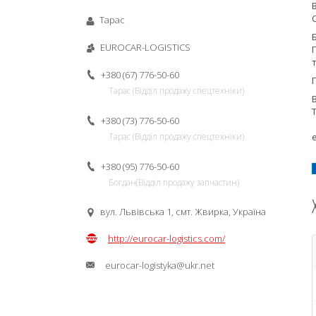
Тарас
EUROCAR-LOGISTICS
+380 (67) 776-50-60
Тарас (Відділ продажу спецтехніки)
+380 (73) 776-50-60
Тарас (Відділ продажу спецтехніки)
+380 (95) 776-50-60
Богдан(Відділ продажу запчастин)
вул. Львівська 1, смт. Жвирка, Україна
http://eurocar-logistics.com/
eurocar-logistyka@ukr.net