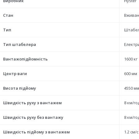
Виробник
Hyster
Стан
Вжива
Тип
Штабе
Тип штабелера
Електр
Вантажопідйомність
1600 кг
Центр ваги
600 мм
Висота підйому
4550 м
Швидкість руху з вантажем
8 км/го
Швидкість руху без вантажу
8 км/го
Швидкість підйому з вантажем
1.2 см/с