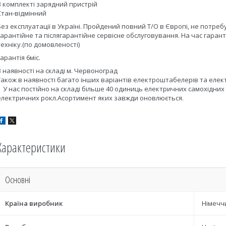
В комплекті зарядний пристрій
Стан-відмінний
Без експлуатації в Україні. Пройдений повний Т/О в Європі, не потреб
Гарантійне та післягарантійне сервісне обслуговування. На час гаран
техніку.(по домовленості)
Гарантія 6міс.
В наявності на складі м. Червоноград
Також в наявності багато інших варіантів електроштабелерів та елек
У нас постійно на складі більше 40 одиниць електричних самохідних
електричних рокл.Асортимент яких завжди оновлюється.
Характеристики
Основні
Країна виробник
Німечч