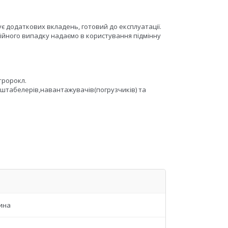
ує додаткових вкладень, готовий до експлуатації.
тійного випадку надаємо в користування підмінну
тророкл.
 штабелерів,навантажувачів(погрузчиків) та
ина