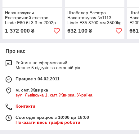
Навантажувач
Штабелер Електро
Шта
Електричний електро
Навантажувач №1113
Нава
Linde E60 6t 3.3 m 2002р
Linde E35 3700 мм 3500kg
E20P
АКБ
1 372 000
632 100
661
₴
₴
Про нас
Рейтинг не сформований
Менше 5 відгуків за останній рік
Працює з 04.02.2011
м. смт. Жвирка
вул. Львівська 1, смт. Жвирка, Україна
Контакти
Сьогодні працює з 10:00 до 18:00
Показати весь графік роботи