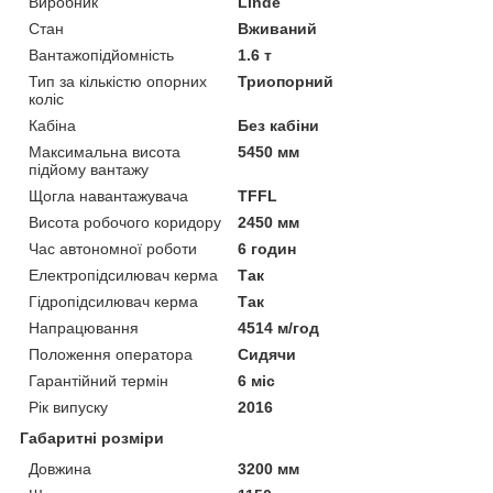
Виробник
Linde
Стан
Вживаний
Вантажопідйомність
1.6 т
Тип за кількістю опорних
Триопорний
коліс
Кабіна
Без кабіни
Максимальна висота
5450 мм
підйому вантажу
Щогла навантажувача
TFFL
Висота робочого коридору
2450 мм
Час автономної роботи
6 годин
Електропідсилювач керма
Так
Гідропідсилювач керма
Так
Напрацювання
4514 м/год
Положення оператора
Сидячи
Гарантійний термін
6 міс
Рік випуску
2016
Габаритні розміри
Довжина
3200 мм