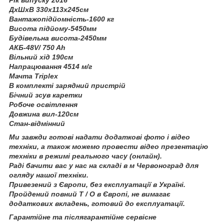
Рік випуску 2016
ДхШхВ 330х113х245см
Вантажопідйомність-1600 кг
Висота підйому-5450мм
Будівельна висота-2450мм
АКБ-48V/ 750 Ah
Вільний хід 190см
Напрацювання 4514 м/г
Мачта Triplex
В комплекті зарядний пристрій
Бічний зсув каретки
Робоче освітлення
Довжина вил-120см
Стан-відмінний
Ми завжди готові надати додаткові фото і відео
техніки, а також можемо провести відео презентацію
техніки в режимі реального часу (онлайн).
Раді бачити вас у нас на складі в м Червоноград для
огляду нашої техніки.
Привезений з Європи, без експлуатації в Україні.
Пройдений повний Т / О в Європі, не вимагає
додаткових вкладень, готовий до експлуатації.
Гарантійне та післягарантійне сервісне