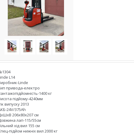
№1304
Linde L14
Виробник-Linde
Тип привода-електро
Вантажопідйомність-1400 кг
Висота підйому-4240мм
Рік випуску 2013
АКБ-24V/375Ah
ДхШхВ 206х80х207 см
Довжина лап-115/55см
Вільний хід вил 155 см
Спец-підйом нижніх вил 2000 кг