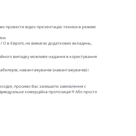
емо провести відео презентацію техніки в режимі
іки.
 / О в Європі, не вимагає додаткових вкладень,
нтійного випадку можливе надання в користування
табелерів, навантажувачів (навантажувачів) і
розділі, просимо Вас залишити замовлення c
дивідуальне комерційна пропозиція !!! Або просто