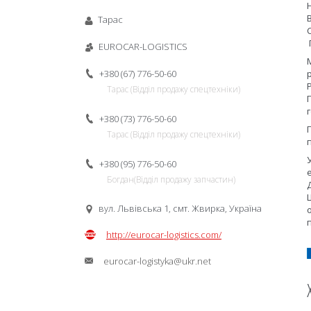
Тарас
EUROCAR-LOGISTICS
+380 (67) 776-50-60
Тарас (Відділ продажу спецтехніки)
+380 (73) 776-50-60
Тарас (Відділ продажу спецтехніки)
+380 (95) 776-50-60
Богдан(Відділ продажу запчастин)
вул. Львівська 1, смт. Жвирка, Україна
http://eurocar-logistics.com/
eurocar-logistyka@ukr.net