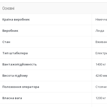
Основні
Країна виробник
Німечч
Виробник
Лінда
Стан
Вжива
Тип штабелера
Електр
Вантажопідйомність
1400 кг
Висота підйому
4240 м
Положення оператора
Стоячи
Власна вага
1200 кг