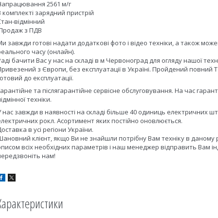
Напрацювання 2561 м/г
В комплекті зарядний пристрій
Стан-відмінний
Продаж з ПДВ
Ми завжди готові надати додаткові фото і відео техніки, а також мож
реального часу (онлайн).
Раді бачити Вас у нас на складі в м Червоноград для огляду нашої техн
Привезений з Європи, без експлуатації в Україні. Пройдений повний Т
готовий до експлуатації.
Гарантійне та післягарантійне сервісне обслуговування. На час гара
підмінної техніки.
У нас завжди в наявності на складі більше 40 одиниць електричних ш
електричних рокл. Асортимент яких постійно оновлюється.
Доставка в усі регіони України.
Шановний клієнт, якщо Ви не знайшли потрібну Вам техніку в даному 
описом всіх необхідних параметрів і наш менеджер відправить Вам ін
передзвоніть нам!
Характеристики