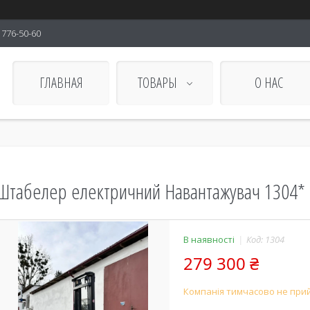
) 776-50-60
ГЛАВНАЯ
ТОВАРЫ
О НАС
Штабелер електричний Навантажувач 1304* L
В наявності
Код:
1304
279 300 ₴
Компанія тимчасово не при