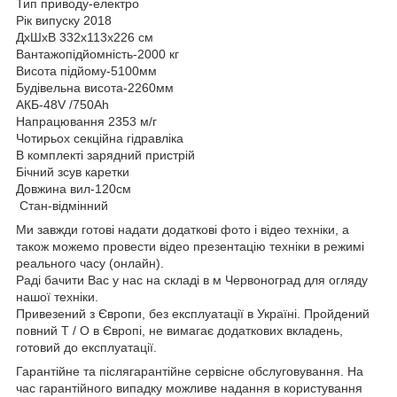
Тип приводу-електро
Рік випуску 2018
ДхШхВ 332х113х226 см
Вантажопідйомність-2000 кг
Висота підйому-5100мм
Будівельна висота-2260мм
АКБ-48V /750Ah
Напрацювання 2353 м/г
Чотирьох секційна гідравліка
В комплекті зарядний пристрій
Бічний зсув каретки
Довжина вил-120см
Стан-відмінний
Ми завжди готові надати додаткові фото і відео техніки, а
також можемо провести відео презентацію техніки в режимі
реального часу (онлайн).
Раді бачити Вас у нас на складі в м Червоноград для огляду
нашої техніки.
Привезений з Європи, без експлуатації в Україні. Пройдений
повний Т / О в Європі, не вимагає додаткових вкладень,
готовий до експлуатації.
Гарантійне та післягарантійне сервісне обслуговування. На
час гарантійного випадку можливе надання в користування