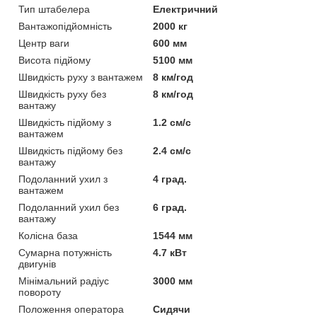
Тип штабелера
Електричний
Вантажопідйомність
2000 кг
Центр ваги
600 мм
Висота підйому
5100 мм
Швидкість руху з вантажем
8 км/год
Швидкість руху без
8 км/год
вантажу
Швидкість підйому з
1.2 см/с
вантажем
Швидкість підйому без
2.4 см/с
вантажу
Подоланний ухил з
4 град.
вантажем
Подоланний ухил без
6 град.
вантажу
Колісна база
1544 мм
Сумарна потужність
4.7 кВт
двигунів
Мінімальний радіус
3000 мм
повороту
Положення оператора
Сидячи