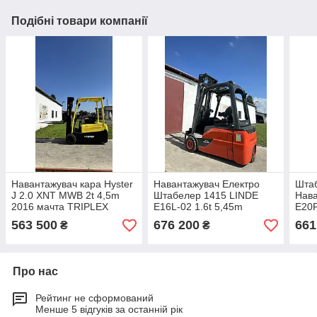
Подібні товари компанії
Навантажувач кара Hyster
Навантажувач Електро
Шта
J 2.0 XNT MWB 2t 4,5m
Штабелер 1415 LINDE
Нава
2016 мачта TRIPLEX
E16L-02 1.6t 5,45m
E20P
АКБ
563 500
676 200
661
₴
₴
Про нас
Рейтинг не сформований
Менше 5 відгуків за останній рік