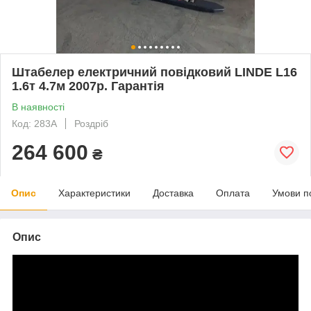
Штабелер електричний повідковий LINDE L16
1.6т 4.7м 2007р. Гарантія
В наявності
Код: 283A
Роздріб
264 600
₴
Опис
Характеристики
Доставка
Оплата
Умови п
Опис