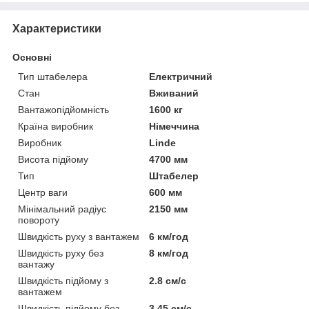
Характеристики
Основні
Тип штабелера
Електричний
Стан
Вживаний
Вантажопідйомність
1600 кг
Країна виробник
Німеччина
Виробник
Linde
Висота підйому
4700 мм
Тип
Штабелер
Центр ваги
600 мм
Мінімальний радіус
2150 мм
повороту
Швидкість руху з вантажем
6 км/год
Швидкість руху без
8 км/год
вантажу
Швидкість підйому з
2.8 см/с
вантажем
Швидкість підйому без
3.45 см/с