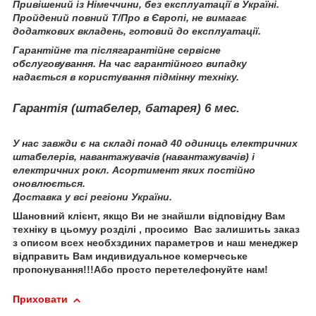
Привішений із Німеччини, без експлуатації в Україні.
Пройдений повний Т/Про в Європі, не вимагає
додаткових вкладень, готовий до експлуатації.
Гарантійне та післягарантійне сервісне
обслуговування. На час гарантійного випадку
надається в користування підмінну техніку.
Гарантія (штабелер, батарея) 6 мeс.
У нас завжди є на складі понад 40 одиниць електричних
штабелерів, навантажувачів (навантажувачів) і
електричних рокл. Асортимент яких постійно
оновлюється.
Доставка у всі регіони України.
Шановний клієнт
,
якщо Ви не знайшли
відповідну Вам
техн
іку
в цьому
у
розділі
, просимо
Вас залишить
ь
за
каз
з описом
вс
е
х необх
здиних
параметр
ов
и
наш менеджер
відправить
Вам
и
ндив
и
дуальн
ое
коме
рчеське
пропонування
!!!
Або просто перетелефонуйте нам!
Приховати