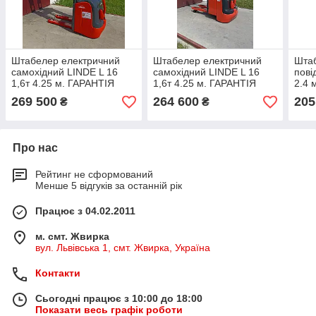
Штабелер електричний
Штабелер електричний
Шта
самохідний LINDE L 16
самохідний LINDE L 16
пові
1,6т 4.25 м. ГАРАНТІЯ
1,6т 4.25 м. ГАРАНТІЯ
2.4 
269 500
264 600
205
₴
₴
Про нас
Рейтинг не сформований
Менше 5 відгуків за останній рік
Працює з 04.02.2011
м. смт. Жвирка
вул. Львівська 1, смт. Жвирка, Україна
Контакти
Сьогодні працює з 10:00 до 18:00
Показати весь графік роботи