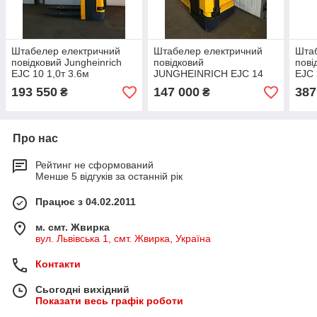
Штабелер електричний
Штабелер електричний
Шта
повідковий Jungheinrich
повідковий
пові
EJC 10 1,0т 3.6м
JUNGHEINRICH EJC 14
EJC 
1,4т 3.09м
193 550
147 000
387
₴
₴
Про нас
Рейтинг не сформований
Менше 5 відгуків за останній рік
Працює з 04.02.2011
м. смт. Жвирка
вул. Львівська 1, смт. Жвирка, Україна
Контакти
Сьогодні вихідний
Показати весь графік роботи