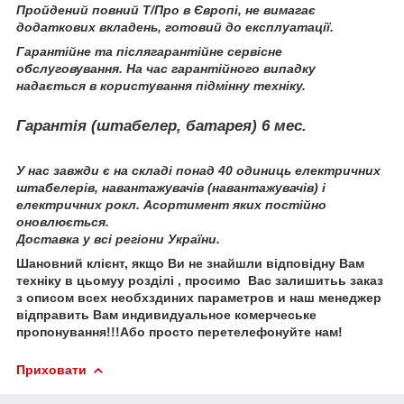
Пройдений повний Т/Про в Європі, не вимагає
додаткових вкладень, готовий до експлуатації.
Гарантійне та післягарантійне сервісне
обслуговування. На час гарантійного випадку
надається в користування підмінну техніку.
Гарантія (штабелер, батарея) 6 мeс.
У нас завжди є на складі понад 40 одиниць електричних
штабелерів, навантажувачів (навантажувачів) і
електричних рокл. Асортимент яких постійно
оновлюється.
Доставка у всі регіони України.
Шановний клієнт
,
якщо Ви не знайшли
відповідну Вам
техн
іку
в цьому
у
розділі
, просимо
Вас залишить
ь
за
каз
з описом
вс
е
х необх
здиних
параметр
ов
и
наш менеджер
відправить
Вам
и
ндив
и
дуальн
ое
коме
рчеське
пропонування
!!!
Або просто перетелефонуйте нам!
Приховати