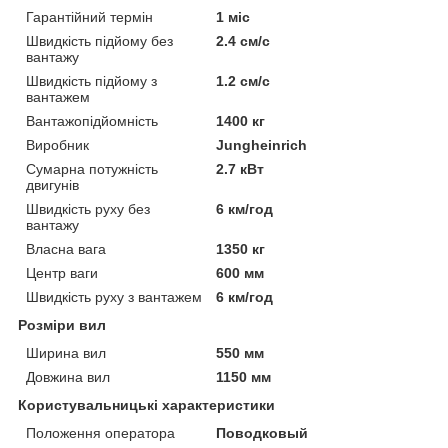
Гарантійний термін
1 міс
Швидкість підйому без
2.4 см/с
вантажу
Швидкість підйому з
1.2 см/с
вантажем
Вантажопідйомність
1400 кг
Виробник
Jungheinrich
Сумарна потужність
2.7 кВт
двигунів
Швидкість руху без
6 км/год
вантажу
Власна вага
1350 кг
Центр ваги
600 мм
Швидкість руху з вантажем
6 км/год
Розміри вил
Ширина вил
550 мм
Довжина вил
1150 мм
Користувальницькі характеристики
Положення оператора
Поводковый