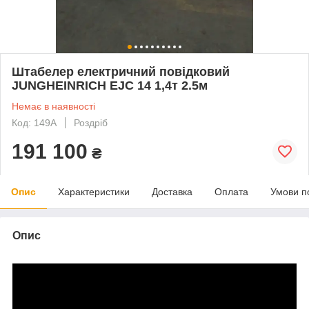
Штабелер електричний повідковий
JUNGHEINRICH EJC 14 1,4т 2.5м
Немає в наявності
Код: 149A
Роздріб
191 100
₴
Опис
Характеристики
Доставка
Оплата
Умови п
Опис