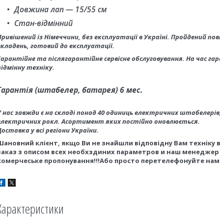
Довжина лап — 15/55 см
Стан-відмінний
Привішений із Німеччини, без експлуатації в Україні. Пройдений пов
вкладень, готовий до експлуатації.
Гарантійне та післягарантійне сервісне обслуговування. На час г
підмінну техніку.
Гарантія (штабелер, батарея) 6 мeс.
У нас завжди є на складі понад 40 одиниць електричних штабелерів
електричних рокл. Асортимент яких постійно оновлюється.
Доставка у всі регіони України.
Шановний клієнт
,
якщо Ви не знайшли
відповідну Вам техн
іку
в
за
каз
з описом
вс
е
х необх
здиних
параметр
ов
и
наш менедже
коме
рчеське пропонування
!!!
Або просто перетелефонуйте нам
Характеристики