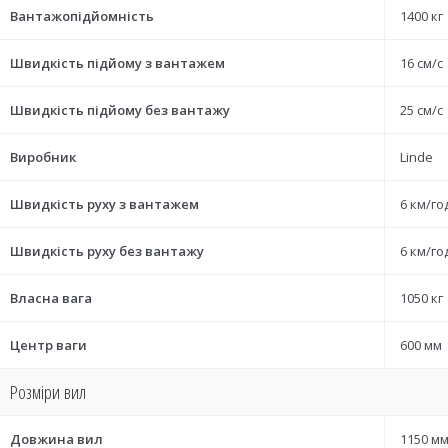
Вантажопідйомність
1400 кг
Швидкість підйому з вантажем
16 см/с
Швидкість підйому без вантажу
25 см/с
Виробник
Linde
Швидкість руху з вантажем
6 км/го
Швидкість руху без вантажу
6 км/го
Власна вага
1050 кг
Центр ваги
600 мм
Розміри вил
Довжина вил
1150 м