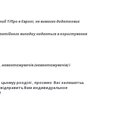
ний Т/Про в Європі, не вимагає додаткових
арантійного випадку надається в користування
, навантажувачів (навантажувачів) і
 цьому
у
розділі
, просимо
Вас залишить
ь
р
відправить
Вам
и
ндив
и
дуальн
ое
!