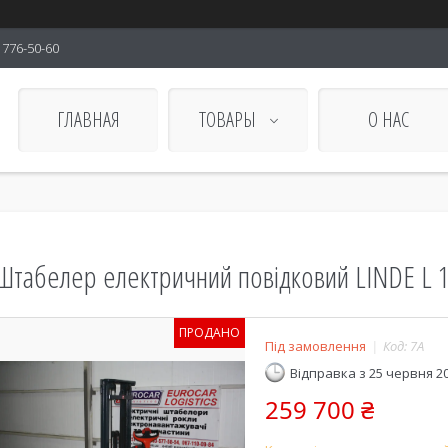
) 776-50-60
ГЛАВНАЯ
ТОВАРЫ
О НАС
Штабелер електричний повідковий LINDE L 14
ПРОДАНО
Під замовлення
Код:
7A
Відправка з 25 червня 2
259 700 ₴