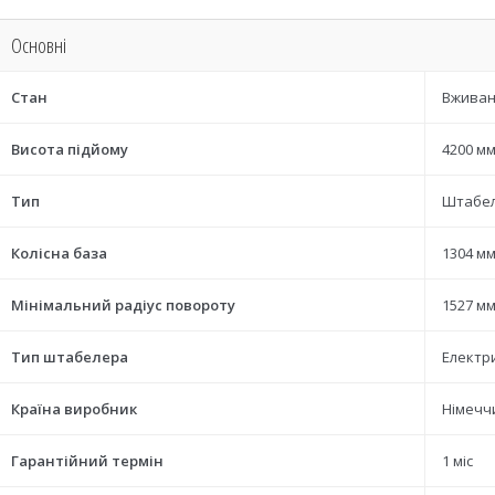
Основні
Стан
Вжива
Висота підйому
4200 м
Тип
Штабе
Колісна база
1304 м
Мінімальний радіус повороту
1527 м
Тип штабелера
Електр
Країна виробник
Німечч
Гарантійний термін
1 міс