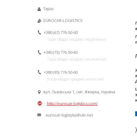
Тарас
EUROCAR-LOGISTICS
+380 (67) 776-50-60
Тарас (Відділ продажу спецтехніки)
+380 (73) 776-50-60
Тарас (Відділ продажу спецтехніки)
+380 (95) 776-50-60
Богдан(Відділ продажу запчастин)
вул. Львівська 1, смт. Жвирка, Україна
http://eurocar-logistics.com/
eurocar-logistyka@ukr.net