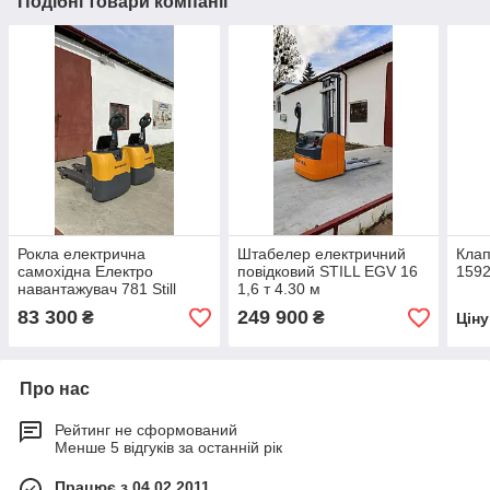
Подібні товари компанії
Рокла електрична
Штабелер електричний
Клап
самохідна Електро
повідковий STILL EGV 16
159
навантажувач 781 Still
1,6 т 4.30 м
ECU 14 1.4t
83 300
249 900
₴
₴
Цін
Про нас
Рейтинг не сформований
Менше 5 відгуків за останній рік
Працює з 04.02.2011