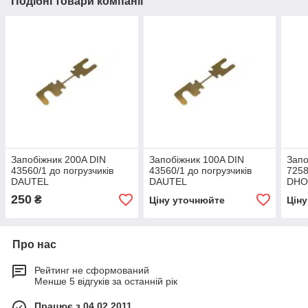
Подібні товари компанії
Запобіжник 200A DIN
Запобіжник 100A DIN
Запо
43560/1 до погрузчиків
43560/1 до погрузчиків
7258
DAUTEL
DAUTEL
DHO
250
₴
Ціну уточнюйте
Цін
Про нас
Рейтинг не сформований
Менше 5 відгуків за останній рік
Працює з 04.02.2011