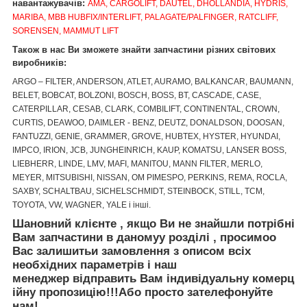
навантажувачів:
AMA, CARGOLIFT, DAUTEL, DHOLLANDIA, HYDRIS,
MARIBA, MBB HUBFIX/INTERLIFT, PALAGATE/PALFINGER, RATCLIFF,
SORENSEN, MAMMUT LIFT
Також в нас Ви зможете знайти запчастини різних світових
виробників:
ARGO – FILTER, ANDERSON, ATLET, AURAMO, BALKANCAR, BAUMANN,
BELET, BOBCAT, BOLZONI, BOSCH, BOSS, BT, CASCADE, CASE,
CATERPILLAR, CESAB, CLARK, COMBILIFT, CONTINENTAL, CROWN,
CURTIS, DEAWOO, DAIMLER - BENZ, DEUTZ, DONALDSON, DOOSAN,
FANTUZZI, GENIE, GRAMMER, GROVE, HUBTEX, HYSTER, HYUNDAI,
IMPCO, IRION, JCB, JUNGHEINRICH, KAUP, KOMATSU, LANSER BOSS,
LIEBHERR, LINDE, LMV, MAFI, MANITOU, MANN FILTER, MERLO,
MEYER, MITSUBISHI, NISSAN, OM PIMESPO, PERKINS, REMA, ROCLA,
SAXBY, SCHALTBAU, SICHELSCHMIDT, STEINBOCK, STILL, TCM,
TOYOTA, VW, WAGNER, YALE і інші.
Шановний клієнте
,
якщо Ви не знайшли
потрібні
Вам запчастини
в даному
у
розділі
, просимо
о
Вас залишить
и
за
мовлення
з описом
вс
і
х
необх
ідних
параметр
ів
і
наш
менеджер
відправить
Вам
і
ндив
і
дуальн
у
коме
рц
ійну
пр
опозицію
!!!
Або просто зателефонуйте
нам!