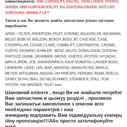
навантажувачів:
AMA, CARGOLIFT, DAUTEL, DHOLLANDIA, HYDRIS,
MARIBA, MBB HUBFIX/INTERLIFT, PALAGATE/PALFINGER, RATCLIFF,
SORENSEN, MAMMUT LIFT
Також в нас Ви зможете знайти запчастини різних світових
виробників:
ARGO – FILTER, ANDERSON, ATLET, AURAMO, BALKANCAR, BAUMANN,
BELET, BOBCAT, BOLZONI, BOSCH, BOSS, BT, CASCADE, CASE,
CATERPILLAR, CESAB, CLARK, COMBILIFT, CONTINENTAL, CROWN,
CURTIS, DEAWOO, DAIMLER - BENZ, DEUTZ, DONALDSON, DOOSAN,
FANTUZZI, GENIE, GRAMMER, GROVE, HUBTEX, HYSTER, HYUNDAI,
IMPCO, IRION, JCB, JUNGHEINRICH, KAUP, KOMATSU, LANSER BOSS,
LIEBHERR, LINDE, LMV, MAFI, MANITOU, MANN FILTER, MERLO,
MEYER, MITSUBISHI, NISSAN, OM PIMESPO, PERKINS, REMA, ROCLA,
SAXBY, SCHALTBAU, SICHELSCHMIDT, STEINBOCK, STILL, TCM,
TOYOTA, VW, WAGNER, YALE і інші.
Шановний клієнте
,
якщо Ви не знайшли
потрібні
Вам запчастини
в цьому
у
розділі
, просимо
о
Вас залишить
и
за
мовлення
з описом
вс
і
х
необх
ідних
параметр
ів
і
наш
менеджер
відправить
Вам
і
ндив
і
дуальн
у
коме
рц
ійну
пр
опозицію
!!!
Або просто зателефонуйте
нам!