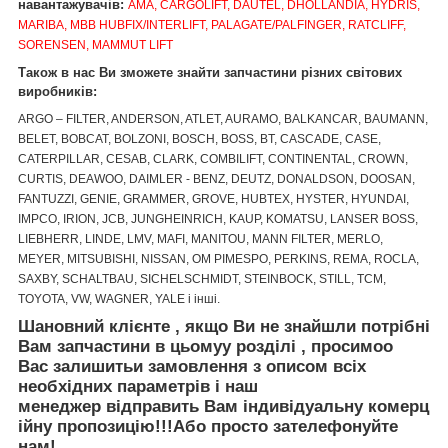
навантажувачів:
AMA, CARGOLIFT, DAUTEL, DHOLLANDIA, HYDRIS,
MARIBA, MBB HUBFIX/INTERLIFT, PALAGATE/PALFINGER, RATCLIFF,
SORENSEN, MAMMUT LIFT
Також в нас Ви зможете знайти запчастини різних світових
виробників:
ARGO – FILTER, ANDERSON, ATLET, AURAMO, BALKANCAR, BAUMANN,
BELET, BOBCAT, BOLZONI, BOSCH, BOSS, BT, CASCADE, CASE,
CATERPILLAR, CESAB, CLARK, COMBILIFT, CONTINENTAL, CROWN,
CURTIS, DEAWOO, DAIMLER - BENZ, DEUTZ, DONALDSON, DOOSAN,
FANTUZZI, GENIE, GRAMMER, GROVE, HUBTEX, HYSTER, HYUNDAI,
IMPCO, IRION, JCB, JUNGHEINRICH, KAUP, KOMATSU, LANSER BOSS,
LIEBHERR, LINDE, LMV, MAFI, MANITOU, MANN FILTER, MERLO,
MEYER, MITSUBISHI, NISSAN, OM PIMESPO, PERKINS, REMA, ROCLA,
SAXBY, SCHALTBAU, SICHELSCHMIDT, STEINBOCK, STILL, TCM,
TOYOTA, VW, WAGNER, YALE і інші.
Шановний клієнте
,
якщо Ви не знайшли
потрібні
Вам запчастини
в цьому
у
розділі
, просимо
о
Вас залишить
и
за
мовлення
з описом
вс
і
х
необх
ідних
параметр
ів
і
наш
менеджер
відправить
Вам
і
ндив
і
дуальн
у
коме
рц
ійну
пр
опозицію
!!!
Або просто зателефонуйте
нам!