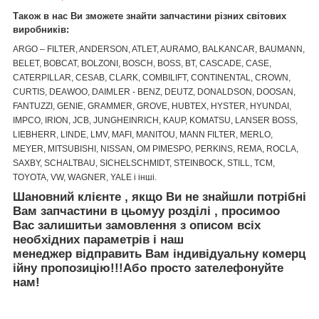
Також в нас Ви зможете знайти запчастини різних світових
виробників:
ARGO – FILTER, ANDERSON, ATLET, AURAMO, BALKANCAR, BAUMANN,
BELET, BOBCAT, BOLZONI, BOSCH, BOSS, BT, CASCADE, CASE,
CATERPILLAR, CESAB, CLARK, COMBILIFT, CONTINENTAL, CROWN,
CURTIS, DEAWOO, DAIMLER - BENZ, DEUTZ, DONALDSON, DOOSAN,
FANTUZZI, GENIE, GRAMMER, GROVE, HUBTEX, HYSTER, HYUNDAI,
IMPCO, IRION, JCB, JUNGHEINRICH, KAUP, KOMATSU, LANSER BOSS,
LIEBHERR, LINDE, LMV, MAFI, MANITOU, MANN FILTER, MERLO,
MEYER, MITSUBISHI, NISSAN, OM PIMESPO, PERKINS, REMA, ROCLA,
SAXBY, SCHALTBAU, SICHELSCHMIDT, STEINBOCK, STILL, TCM,
TOYOTA, VW, WAGNER, YALE і інші.
Шановний клієнте
,
якщо Ви не знайшли
потрібні
Вам запчастини
в цьому
у
розділі
, просимо
о
Вас залишить
и
за
мовлення
з описом
вс
і
х
необх
ідних
параметр
ів
і
наш
менеджер
відправить
Вам
і
ндив
і
дуальн
у
коме
рц
ійну
пр
опозицію
!!!
Або просто зателефонуйте
нам!