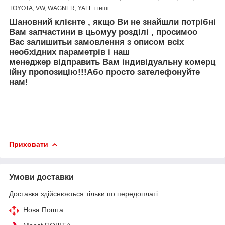
TOYOTA, VW, WAGNER, YALE і інші.
Шановний клієнте
,
якщо Ви не знайшли
потрібні
Вам запчастини
в цьому
у
розділі
, просимо
о
Вас залишить
и
за
мовлення
з описом
вс
і
х
необх
ідних
параметр
ів
і
наш
менеджер
відправить
Вам
і
ндив
і
дуальн
у
коме
рц
ійну
пр
опозицію
!!!
Або просто зателефонуйте
нам!
Приховати
Умови доставки
Доставка здійснюється тільки по передоплаті.
Нова Пошта