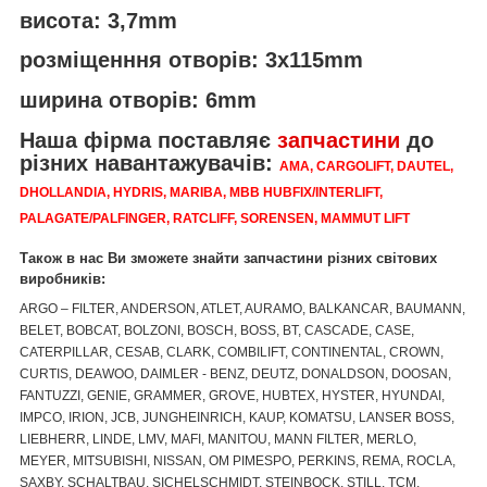
висота: 3,7mm
розміщенння отворів: 3x115mm
ширина отворів: 6mm
Наша фірма поставляє
запчастини
до
різних навантажувачів:
AMA, CARGOLIFT, DAUTEL,
DHOLLANDIA, HYDRIS, MARIBA, MBB HUBFIX/INTERLIFT,
PALAGATE/PALFINGER, RATCLIFF, SORENSEN, MAMMUT LIFT
Також в нас Ви зможете знайти запчастини різних світових
виробників:
ARGO – FILTER, ANDERSON, ATLET, AURAMO, BALKANCAR, BAUMANN,
BELET, BOBCAT, BOLZONI, BOSCH, BOSS, BT, CASCADE, CASE,
CATERPILLAR, CESAB, CLARK, COMBILIFT, CONTINENTAL, CROWN,
CURTIS, DEAWOO, DAIMLER - BENZ, DEUTZ, DONALDSON, DOOSAN,
FANTUZZI, GENIE, GRAMMER, GROVE, HUBTEX, HYSTER, HYUNDAI,
IMPCO, IRION, JCB, JUNGHEINRICH, KAUP, KOMATSU, LANSER BOSS,
LIEBHERR, LINDE, LMV, MAFI, MANITOU, MANN FILTER, MERLO,
MEYER, MITSUBISHI, NISSAN, OM PIMESPO, PERKINS, REMA, ROCLA,
SAXBY, SCHALTBAU, SICHELSCHMIDT, STEINBOCK, STILL, TCM,