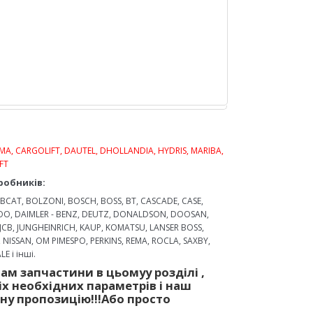
MA, CARGOLIFT, DAUTEL, DHOLLANDIA, HYDRIS, MARIBA,
FT
робників:
CAT, BOLZONI, BOSCH, BOSS, BT, CASCADE, CASE,
WOO, DAIMLER - BENZ, DEUTZ, DONALDSON, DOOSAN,
 JCB, JUNGHEINRICH, KAUP, KOMATSU, LANSER BOSS,
, NISSAN, OM PIMESPO, PERKINS, REMA, ROCLA, SAXBY,
E і інші.
Вам запчастини
в цьому
у
розділі
,
і
х необх
ідних
параметр
ів
і
наш
йну
пр
опозицію
!!!
Або просто