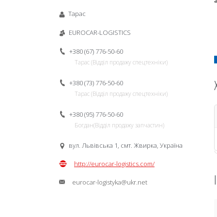
Тарас
EUROCAR-LOGISTICS
+380 (67) 776-50-60
Тарас (Відділ продажу спецтехніки)
+380 (73) 776-50-60
Тарас (Відділ продажу спецтехніки)
+380 (95) 776-50-60
Богдан(Відділ продажу запчастин)
вул. Львівська 1, смт. Жвирка, Україна
http://eurocar-logistics.com/
eurocar-logistyka@ukr.net