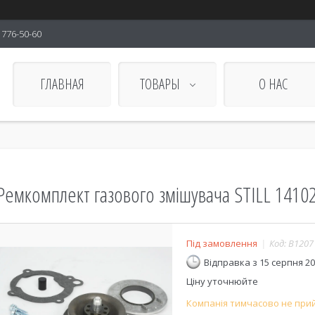
) 776-50-60
ГЛАВНАЯ
ТОВАРЫ
О НАС
Ремкомплект газового змішувача STILL 1410
Під замовлення
Код:
В1207
Відправка з 15 серпня 2
Ціну уточнюйте
Компанія тимчасово не при