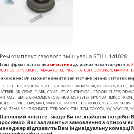
Ремкомплект газового змішувача STILL 141028
Наша фірма поставляє
запчастини
до різних навантажувачів:
A
MBB HUBFIX/INTERLIFT, PALAGATE/PALFINGER, RATCLIFF, SORENSEN, MAMMUT LI
Також в нас Ви зможете знайти запчастини різних світових ви
ARGO – FILTER, ANDERSON, ATLET, AURAMO, BALKANCAR, BAUMANN, BELET, BOB
CATERPILLAR, CESAB, CLARK, COMBILIFT, CONTINENTAL, CROWN, CURTIS, DEA
FANTUZZI, GENIE, GRAMMER, GROVE, HUBTEX, HYSTER, HYUNDAI, IMPCO, IRION,
LIEBHERR, LINDE, LMV, MAFI, MANITOU, MANN FILTER, MERLO, MEYER, MITSUBISHI
SCHALTBAU, SICHELSCHMIDT, STEINBOCK, STILL, TCM, TOYOTA, VW, WAGNER, YAL
Шановний клієнте
,
якщо Ви не знайшли
потрібні 
просимо
о
Вас залишить
и
за
мовлення
з описом
вс
менеджер
відправить
Вам
і
ндив
і
дуальн
у
коме
рці
зателефонуйте нам!