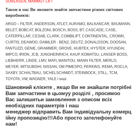
SORENSEN, MAMMUT LIFT
Також в нас Ви зможете знайти запчастини різних світових
виробників:
ARGO – FILTER, ANDERSON, ATLET, AURAMO, BALKANCAR, BAUMANN,
BELET, BOBCAT, BOLZONI, BOSCH, BOSS, BT, CASCADE, CASE,
CATERPILLAR, CESAB, CLARK, COMBILIFT, CONTINENTAL, CROWN,
CURTIS, DEAWOO, DAIMLER - BENZ, DEUTZ, DONALDSON, DOOSAN,
FANTUZZI, GENIE, GRAMMER, GROVE, HUBTEX, HYSTER, HYUNDAI,
IMPCO, IRION, JCB, JUNGHEINRICH, KAUP, KOMATSU, LANSER BOSS,
LIEBHERR, LINDE, LMV, MAFI, MANITOU, MANN FILTER, MERLO,
MEYER, MITSUBISHI, NISSAN, OM PIMESPO, PERKINS, REMA, ROCLA,
SAXBY, SCHALTBAU, SICHELSCHMIDT, STEINBOCK, STILL, TCM,
TOYOTA, VW, WAGNER, YALE і інші.
Шановний клієнте
,
якщо Ви не знайшли
потрібні
Вам запчастини
в цьому
у
розділі
, просимо
о
Вас залишить
и
за
мовлення
з описом
вс
і
х
необх
ідних
параметр
ів
і
наш
менеджер
відправить
Вам
і
ндив
і
дуальн
у
коме
рц
ійну
пр
опозицію
!!!
Або просто зателефонуйте
нам!