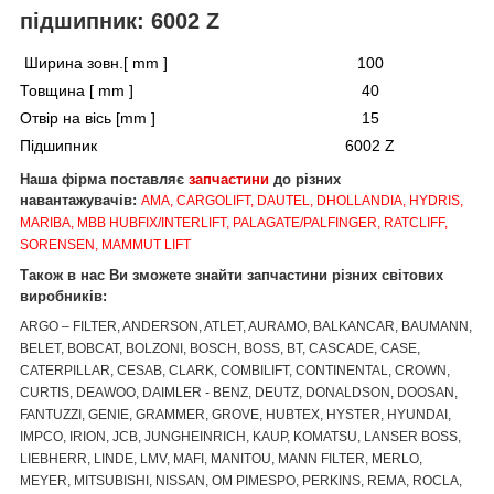
підшипник: 6002 Z
Ширина зовн.[ mm ]
100
Товщина [ mm ]
40
Отвір на вісь [mm ]
15
Підшипник
6002 Z
Наша фірма поставляє
запчастини
до різних
навантажувачів:
AMA, CARGOLIFT, DAUTEL, DHOLLANDIA, HYDRIS,
MARIBA, MBB HUBFIX/INTERLIFT, PALAGATE/PALFINGER, RATCLIFF,
SORENSEN, MAMMUT LIFT
Також в нас Ви зможете знайти запчастини різних світових
виробників:
ARGO – FILTER, ANDERSON, ATLET, AURAMO, BALKANCAR, BAUMANN,
BELET, BOBCAT, BOLZONI, BOSCH, BOSS, BT, CASCADE, CASE,
CATERPILLAR, CESAB, CLARK, COMBILIFT, CONTINENTAL, CROWN,
CURTIS, DEAWOO, DAIMLER - BENZ, DEUTZ, DONALDSON, DOOSAN,
FANTUZZI, GENIE, GRAMMER, GROVE, HUBTEX, HYSTER, HYUNDAI,
IMPCO, IRION, JCB, JUNGHEINRICH, KAUP, KOMATSU, LANSER BOSS,
LIEBHERR, LINDE, LMV, MAFI, MANITOU, MANN FILTER, MERLO,
MEYER, MITSUBISHI, NISSAN, OM PIMESPO, PERKINS, REMA, ROCLA,