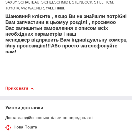
SAXBY, SCHALTBAU, SICHELSCHMIDT, STEINBOCK, STILL, TCM,
TOYOTA, VW, WAGNER, YALE і інші.
Шановний клієнте
,
якщо Ви не знайшли
потрібні
Вам запчастини
в цьому
у
розділі
, просимо
о
Вас залишить
и
за
мовлення
з описом
вс
і
х
необх
ідних
параметр
ів
і
наш
менеджер
відправить
Вам
і
ндив
і
дуальн
у
коме
рц
ійну
пр
опозицію
!!!
Або просто зателефонуйте
нам!
Приховати
Умови доставки
Доставка здійснюється тільки по передоплаті.
Нова Пошта