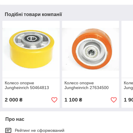
Подібні товари компанії
Колесо опорне
Колесо опорне
Коле
Jungheinrich 50464813
Jungheinrich 27634500
Jung
2 000
1 100
1 9
₴
₴
Про нас
Рейтинг не сформований