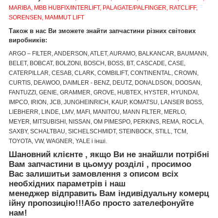
MARIBA, MBB HUBFIX/INTERLIFT, PALAGATE/PALFINGER, RATCLIFF,
SORENSEN, MAMMUT LIFT
Також в нас Ви зможете знайти запчастини різних світових
виробників:
ARGO – FILTER, ANDERSON, ATLET, AURAMO, BALKANCAR, BAUMANN,
BELET, BOBCAT, BOLZONI, BOSCH, BOSS, BT, CASCADE, CASE,
CATERPILLAR, CESAB, CLARK, COMBILIFT, CONTINENTAL, CROWN,
CURTIS, DEAWOO, DAIMLER - BENZ, DEUTZ, DONALDSON, DOOSAN,
FANTUZZI, GENIE, GRAMMER, GROVE, HUBTEX, HYSTER, HYUNDAI,
IMPCO, IRION, JCB, JUNGHEINRICH, KAUP, KOMATSU, LANSER BOSS,
LIEBHERR, LINDE, LMV, MAFI, MANITOU, MANN FILTER, MERLO,
MEYER, MITSUBISHI, NISSAN, OM PIMESPO, PERKINS, REMA, ROCLA,
SAXBY, SCHALTBAU, SICHELSCHMIDT, STEINBOCK, STILL, TCM,
TOYOTA, VW, WAGNER, YALE і інші.
Шановний клієнте
,
якщо Ви не знайшли
потрібні
Вам запчастини
в цьому
у
розділі
, просимо
о
Вас залишить
и
за
мовлення
з описом
вс
і
х
необх
ідних
параметр
ів
і
наш
менеджер
відправить
Вам
і
ндив
і
дуальн
у
коме
рц
ійну
пр
опозицію
!!!
Або просто зателефонуйте
нам!