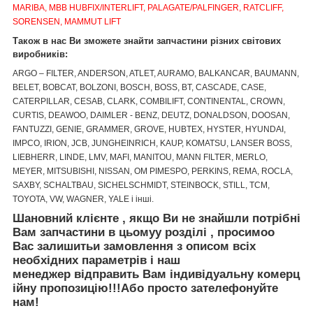
MARIBA, MBB HUBFIX/INTERLIFT, PALAGATE/PALFINGER, RATCLIFF,
SORENSEN, MAMMUT LIFT
Також в нас Ви зможете знайти запчастини різних світових
виробників:
ARGO – FILTER, ANDERSON, ATLET, AURAMO, BALKANCAR, BAUMANN,
BELET, BOBCAT, BOLZONI, BOSCH, BOSS, BT, CASCADE, CASE,
CATERPILLAR, CESAB, CLARK, COMBILIFT, CONTINENTAL, CROWN,
CURTIS, DEAWOO, DAIMLER - BENZ, DEUTZ, DONALDSON, DOOSAN,
FANTUZZI, GENIE, GRAMMER, GROVE, HUBTEX, HYSTER, HYUNDAI,
IMPCO, IRION, JCB, JUNGHEINRICH, KAUP, KOMATSU, LANSER BOSS,
LIEBHERR, LINDE, LMV, MAFI, MANITOU, MANN FILTER, MERLO,
MEYER, MITSUBISHI, NISSAN, OM PIMESPO, PERKINS, REMA, ROCLA,
SAXBY, SCHALTBAU, SICHELSCHMIDT, STEINBOCK, STILL, TCM,
TOYOTA, VW, WAGNER, YALE і інші.
Шановний клієнте
,
якщо Ви не знайшли
потрібні
Вам запчастини
в цьому
у
розділі
, просимо
о
Вас залишить
и
за
мовлення
з описом
вс
і
х
необх
ідних
параметр
ів
і
наш
менеджер
відправить
Вам
і
ндив
і
дуальн
у
коме
рц
ійну
пр
опозицію
!!!
Або просто зателефонуйте
нам!