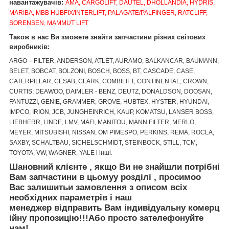
навантажувачів:
AMA, CARGOLIFT, DAUTEL, DHOLLANDIA, HYDRIS,
MARIBA, MBB HUBFIX/INTERLIFT, PALAGATE/PALFINGER, RATCLIFF,
SORENSEN, MAMMUT LIFT
Також в нас Ви зможете знайти запчастини різних світових
виробників:
ARGO – FILTER, ANDERSON, ATLET, AURAMO, BALKANCAR, BAUMANN,
BELET, BOBCAT, BOLZONI, BOSCH, BOSS, BT, CASCADE, CASE,
CATERPILLAR, CESAB, CLARK, COMBILIFT, CONTINENTAL, CROWN,
CURTIS, DEAWOO, DAIMLER - BENZ, DEUTZ, DONALDSON, DOOSAN,
FANTUZZI, GENIE, GRAMMER, GROVE, HUBTEX, HYSTER, HYUNDAI,
IMPCO, IRION, JCB, JUNGHEINRICH, KAUP, KOMATSU, LANSER BOSS,
LIEBHERR, LINDE, LMV, MAFI, MANITOU, MANN FILTER, MERLO,
MEYER, MITSUBISHI, NISSAN, OM PIMESPO, PERKINS, REMA, ROCLA,
SAXBY, SCHALTBAU, SICHELSCHMIDT, STEINBOCK, STILL, TCM,
TOYOTA, VW, WAGNER, YALE і інші.
Шановний клієнте
,
якщо Ви не знайшли
потрібні
Вам запчастини
в цьому
у
розділі
, просимо
о
Вас залишить
и
за
мовлення
з описом
вс
і
х
необх
ідних
параметр
ів
і
наш
менеджер
відправить
Вам
і
ндив
і
дуальн
у
коме
рц
ійну
пр
опозицію
!!!
Або просто зателефонуйте
нам!