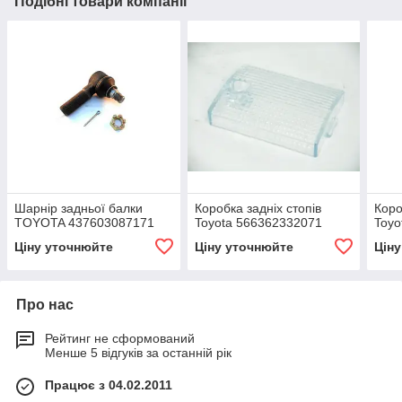
Подібні товари компанії
Шарнір задньої балки
Коробка задніх стопів
Коро
TOYOTA 437603087171
Toyota 566362332071
Toyo
Ціну уточнюйте
Ціну уточнюйте
Цін
Про нас
Рейтинг не сформований
Менше 5 відгуків за останній рік
Працює з 04.02.2011