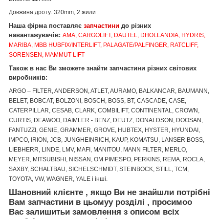
Довжина дроту: 320mm, 2 жили
Наша фірма поставляє
запчастини
до різних
навантажувачів:
AMA, CARGOLIFT, DAUTEL, DHOLLANDIA, HYDRIS,
MARIBA, MBB HUBFIX/INTERLIFT, PALAGATE/PALFINGER, RATCLIFF,
SORENSEN, MAMMUT LIFT
Також в нас Ви зможете знайти запчастини різних світових
виробників:
ARGO – FILTER, ANDERSON, ATLET, AURAMO, BALKANCAR, BAUMANN,
BELET, BOBCAT, BOLZONI, BOSCH, BOSS, BT, CASCADE, CASE,
CATERPILLAR, CESAB, CLARK, COMBILIFT, CONTINENTAL, CROWN,
CURTIS, DEAWOO, DAIMLER - BENZ, DEUTZ, DONALDSON, DOOSAN,
FANTUZZI, GENIE, GRAMMER, GROVE, HUBTEX, HYSTER, HYUNDAI,
IMPCO, IRION, JCB, JUNGHEINRICH, KAUP, KOMATSU, LANSER BOSS,
LIEBHERR, LINDE, LMV, MAFI, MANITOU, MANN FILTER, MERLO,
MEYER, MITSUBISHI, NISSAN, OM PIMESPO, PERKINS, REMA, ROCLA,
SAXBY, SCHALTBAU, SICHELSCHMIDT, STEINBOCK, STILL, TCM,
TOYOTA, VW, WAGNER, YALE і інші.
Шановний клієнте
,
якщо Ви не знайшли
потрібні
Вам запчастини
в цьому
у
розділі
, просимо
о
Вас залишить
и
за
мовлення
з описом
вс
і
х