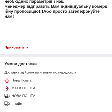
необх
ідних
параметр
ів
і
наш
менеджер
відправить
Вам
і
ндив
і
дуальн
у
коме
рц
ійну
пр
опозицію
!!!
Або просто зателефонуйте
нам!
Приховати
Умови доставки
Доставка здійснюється тільки по передоплаті.
Нова Пошта
Meest ПОШТА
НОВА ПОШТА
Інтайм