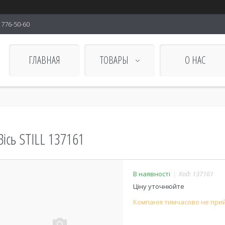
) 776-50-60
ГЛАВНАЯ
ТОВАРЫ
О НАС
Вісь STILL 137161
В наявності
Код:
137161
Ціну уточнюйте
Компанія тимчасово не при