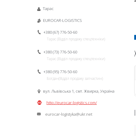
Тарас
EUROCAR-LOGISTICS
+380 (67) 776-50-60
Тарас (Відділ продажу спецтехніки)
+380 (73) 776-50-60
Тарас (Відділ продажу спецтехніки)
+380 (95) 776-50-60
Богдан(Відділ продажу запчастин)
вул. Львівська 1, смт. Жвирка, Україна
http://eurocar-logistics.com/
eurocar-logistyka@ukr.net