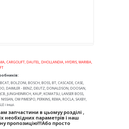
MA, CARGOLIFT, DAUTEL, DHOLLANDIA, HYDRIS, MARIBA,
FT
робників:
CAT, BOLZONI, BOSCH, BOSS, BT, CASCADE, CASE,
WOO, DAIMLER - BENZ, DEUTZ, DONALDSON, DOOSAN,
 JCB, JUNGHEINRICH, KAUP, KOMATSU, LANSER BOSS,
, NISSAN, OM PIMESPO, PERKINS, REMA, ROCLA, SAXBY,
E і інші.
Вам запчастини
в цьому
у
розділі
,
і
х необх
ідних
параметр
ів
і
наш
йну
пр
опозицію
!!!
Або просто