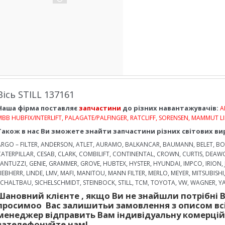
Вісь STILL 137161
Наша фірма поставляє
запчастини
до різних навантажувачів:
A
MBB HUBFIX/INTERLIFT, PALAGATE/PALFINGER, RATCLIFF, SORENSEN, MAMMUT LI
Також в нас Ви зможете знайти запчастини різних світових ви
ARGO – FILTER, ANDERSON, ATLET, AURAMO, BALKANCAR, BAUMANN, BELET, BOB
CATERPILLAR, CESAB, CLARK, COMBILIFT, CONTINENTAL, CROWN, CURTIS, DEA
FANTUZZI, GENIE, GRAMMER, GROVE, HUBTEX, HYSTER, HYUNDAI, IMPCO, IRION,
LIEBHERR, LINDE, LMV, MAFI, MANITOU, MANN FILTER, MERLO, MEYER, MITSUBISHI
SCHALTBAU, SICHELSCHMIDT, STEINBOCK, STILL, TCM, TOYOTA, VW, WAGNER, YAL
Шановний клієнте
,
якщо Ви не знайшли
потрібні 
просимо
о
Вас залишить
и
за
мовлення
з описом
вс
менеджер
відправить
Вам
і
ндив
і
дуальн
у
коме
рці
зателефонуйте нам!