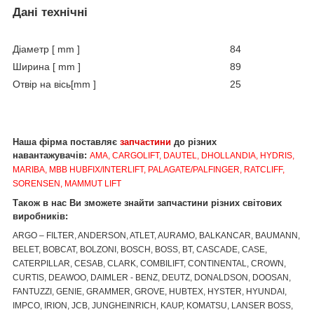
Дані технічні
Діаметр [ mm ]
84
Ширина [ mm ]
89
Отвір на вісь[mm ]
25
Наша фірма поставляє
запчастини
до різних
навантажувачів:
AMA, CARGOLIFT, DAUTEL, DHOLLA
NDIA, HYDRIS,
MARIBA, MBB HUBFIX/INTERLIFT, PALAGATE/PALFINGER, RATCLIFF,
SORENSEN, MAMMUT LIFT
Також в нас Ви зможете знайти запчастини різних світових
виробників:
ARGO – FILTER, ANDERSON, ATLET, AURAMO, BALKANCAR, BAUMANN,
BELET, BOBCAT, BOLZONI, BOSCH, BOSS, BT, CASCADE, CASE,
CATERPILLAR, CESAB, CLARK, COMBILIFT, CONTINENTAL, CROWN,
CURTIS, DEAWOO, DAIMLER - BENZ, DEUTZ, DONALDSON, DOOSAN,
FANTUZZI, GENIE, GRAMMER, GROVE, HUBTEX, HYSTER, HYUNDAI,
IMPCO, IRION, JCB, JUNGHEINRICH, KAUP, KOMATSU, LANSER BOSS,