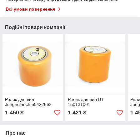
Всі умови повернення
Подібні товари компанії
Ролик для вил
Ролик для вил BT
Роли
Jungheinrich 50422862
150131001
Jung
1 450
1 421
1 4
₴
₴
Про нас