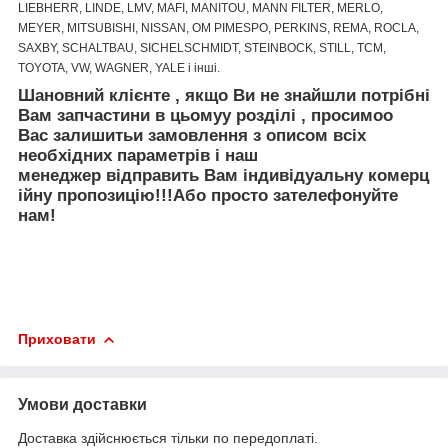
LIEBHERR, LINDE, LMV, MAFI, MANITOU, MANN FILTER, MERLO,
MEYER, MITSUBISHI, NISSAN, OM PIMESPO, PERKINS, REMA, ROCLA,
SAXBY, SCHALTBAU, SICHELSCHMIDT, STEINBOCK, STILL, TCM,
TOYOTA, VW, WAGNER, YALE і інші.
Шановний клієнте
,
якщо Ви не знайшли
потрібні
Вам запчастини
в цьому
у
розділі
, просимо
о
Вас залишить
и
за
мовлення
з описом
вс
і
х
необх
ідних
параметр
ів
і
наш
менеджер
відправить
Вам
і
ндив
і
дуальн
у
коме
рц
ійну
пр
опозицію
!!!
Або просто зателефонуйте
нам!
Приховати
Умови доставки
Доставка здійснюється тільки по передоплаті.