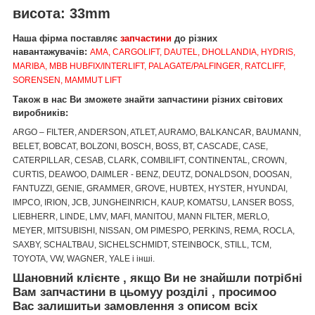
висота: 33mm
Наша фірма поставляє
запчастини
до різних
навантажувачів:
AMA, CARGOLIFT, DAUTEL, DHOLLANDIA, HYDRIS,
MARIBA, MBB HUBFIX/INTERLIFT, PALAGATE/PALFINGER, RATCLIFF,
SORENSEN, MAMMUT LIFT
Також в нас Ви зможете знайти запчастини різних світових
виробників:
ARGO – FILTER, ANDERSON, ATLET, AURAMO, BALKANCAR, BAUMANN,
BELET, BOBCAT, BOLZONI, BOSCH, BOSS, BT, CASCADE, CASE,
CATERPILLAR, CESAB, CLARK, COMBILIFT, CONTINENTAL, CROWN,
CURTIS, DEAWOO, DAIMLER - BENZ, DEUTZ, DONALDSON, DOOSAN,
FANTUZZI, GENIE, GRAMMER, GROVE, HUBTEX, HYSTER, HYUNDAI,
IMPCO, IRION, JCB, JUNGHEINRICH, KAUP, KOMATSU, LANSER BOSS,
LIEBHERR, LINDE, LMV, MAFI, MANITOU, MANN FILTER, MERLO,
MEYER, MITSUBISHI, NISSAN, OM PIMESPO, PERKINS, REMA, ROCLA,
SAXBY, SCHALTBAU, SICHELSCHMIDT, STEINBOCK, STILL, TCM,
TOYOTA, VW, WAGNER, YALE і інші.
Шановний клієнте
,
якщо Ви не знайшли
потрібні
Вам запчастини
в цьому
у
розділі
, просимо
о
Вас залишить
и
за
мовлення
з описом
вс
і
х