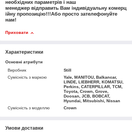
необх
ідних
параметр
ів
і
наш
менеджер
відправить
Вам
і
ндив
і
дуальн
у
коме
рц
ійну
пр
опозицію
!!!
Або просто зателефонуйте
нам!
Приховати
Характеристики
Основні атрибути
Виробник
Still
Сумісність з маркою
Yale, MANITOU, Balkancar,
LINDE, LIEBHERR, KOMATSU,
Perkins, CATERPILLAR, TCM,
Toyota, Crown, Grove,
Doosan, JCB, BOBCAT,
Hyundai, Mitsubishi, Nissan
Сумісність з моделлю
Crown
Умови доставки