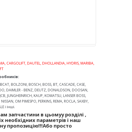
MA, CARGOLIFT, DAUTEL, DHOLLANDIA, HYDRIS, MARIBA,
FT
робників:
CAT, BOLZONI, BOSCH, BOSS, BT, CASCADE, CASE,
WOO, DAIMLER - BENZ, DEUTZ, DONALDSON, DOOSAN,
 JCB, JUNGHEINRICH, KAUP, KOMATSU, LANSER BOSS,
, NISSAN, OM PIMESPO, PERKINS, REMA, ROCLA, SAXBY,
E і інші.
Вам запчастини
в цьому
у
розділі
,
і
х необх
ідних
параметр
ів
і
наш
йну
пр
опозицію
!!!
Або просто