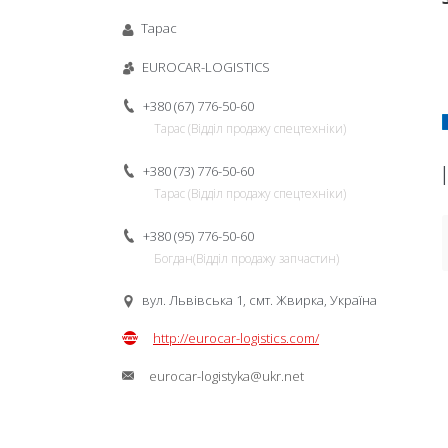
Тарас
EUROCAR-LOGISTICS
+380 (67) 776-50-60
Тарас (Відділ продажу спецтехніки)
+380 (73) 776-50-60
Тарас (Відділ продажу спецтехніки)
+380 (95) 776-50-60
Богдан(Відділ продажу запчастин)
вул. Львівська 1, смт. Жвирка, Україна
http://eurocar-logistics.com/
eurocar-logistyka@ukr.net