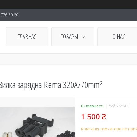
) 776-50-60
ГЛАВНАЯ
ТОВАРЫ
О НАС
Вилка зарядна Rema 320A/70mm²
В наявності
Код:
В2147
1 500 ₴
Компанія тимчасово не при