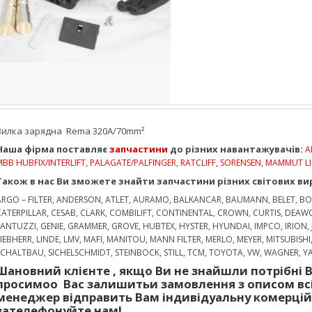
Вилка зарядна Rema 320A/70mm²
Наша фірма поставляє
запчастини
до різних навантажувачів:
A
MBB HUBFIX/INTERLIFT, PALAGATE/PALFINGER, RATCLIFF, SORENSEN, MAMMUT LI
Також в нас Ви зможете знайти запчастини різних світових ви
ARGO – FILTER, ANDERSON, ATLET, AURAMO, BALKANCAR, BAUMANN, BELET, BOB
CATERPILLAR, CESAB, CLARK, COMBILIFT, CONTINENTAL, CROWN, CURTIS, DEA
FANTUZZI, GENIE, GRAMMER, GROVE, HUBTEX, HYSTER, HYUNDAI, IMPCO, IRION,
LIEBHERR, LINDE, LMV, MAFI, MANITOU, MANN FILTER, MERLO, MEYER, MITSUBISHI
SCHALTBAU, SICHELSCHMIDT, STEINBOCK, STILL, TCM, TOYOTA, VW, WAGNER, YAL
Шановний клієнте
,
якщо Ви не знайшли
потрібні 
просимо
о
Вас залишить
и
за
мовлення
з описом
вс
менеджер
відправить
Вам
і
ндив
і
дуальн
у
коме
рці
зателефонуйте нам!