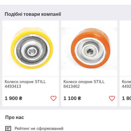
Подібні товари компанії
Колесо опорне STILL
Колесо опорне STILL
Коле
4493413
8413462
449
1 900
1 100
1 8
₴
₴
Про нас
Рейтинг не сформований