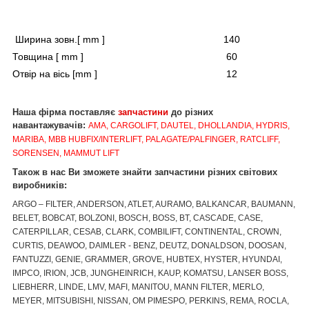
Ширина зовн.[ mm ]
140
Товщина [ mm ]
60
Отвір на вісь [mm ]
12
Наша фірма поставляє
запчастини
до різних
навантажувачів:
AMA, CARGOLIFT, DAUTEL, DHOLLANDIA, HYDRIS,
MARIBA, MBB HUBFIX/INTERLIFT, PALAGATE/PALFINGER, RATCLIFF,
SORENSEN, MAMMUT LIFT
Також в нас Ви зможете знайти запчастини різних світових
виробників:
ARGO – FILTER, ANDERSON, ATLET, AURAMO, BALKANCAR, BAUMANN,
BELET, BOBCAT, BOLZONI, BOSCH, BOSS, BT, CASCADE, CASE,
CATERPILLAR, CESAB, CLARK, COMBILIFT, CONTINENTAL, CROWN,
CURTIS, DEAWOO, DAIMLER - BENZ, DEUTZ, DONALDSON, DOOSAN,
FANTUZZI, GENIE, GRAMMER, GROVE, HUBTEX, HYSTER, HYUNDAI,
IMPCO, IRION, JCB, JUNGHEINRICH, KAUP, KOMATSU, LANSER BOSS,
LIEBHERR, LINDE, LMV, MAFI, MANITOU, MANN FILTER, MERLO,
MEYER, MITSUBISHI, NISSAN, OM PIMESPO, PERKINS, REMA, ROCLA,