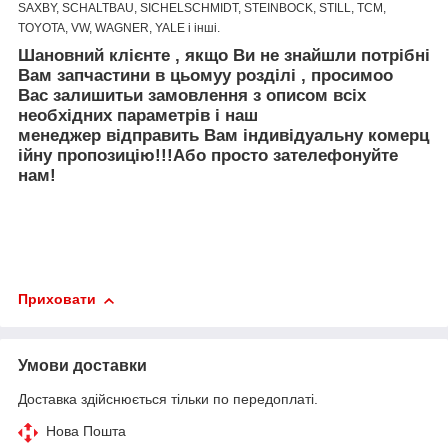
SAXBY, SCHALTBAU, SICHELSCHMIDT, STEINBOCK, STILL, TCM,
TOYOTA, VW, WAGNER, YALE і інші.
Шановний клієнте
,
якщо Ви не знайшли
потрібні
Вам запчастини
в цьому
у
розділі
, просимо
о
Вас залишить
и
за
мовлення
з описом
вс
і
х
необх
ідних
параметр
ів
і
наш
менеджер
відправить
Вам
і
ндив
і
дуальн
у
коме
рц
ійну
пр
опозицію
!!!
Або просто зателефонуйте
нам!
Приховати
Умови доставки
Доставка здійснюється тільки по передоплаті.
Нова Пошта