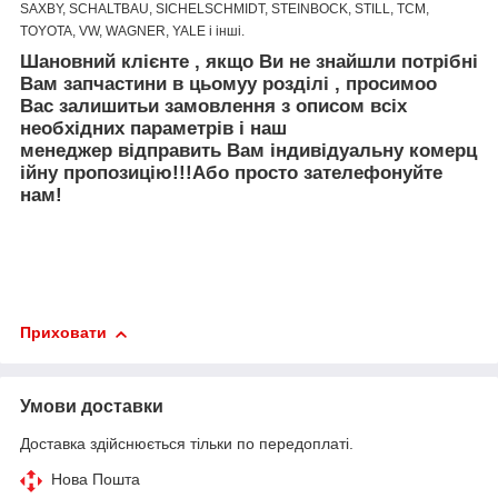
SAXBY, SCHALTBAU, SICHELSCHMIDT, STEINBOCK, STILL, TCM,
TOYOTA, VW, WAGNER, YALE і інші.
Шановний клієнте
,
якщо Ви не знайшли
потрібні
Вам запчастини
в цьому
у
розділі
, просимо
о
Вас залишить
и
за
мовлення
з описом
вс
і
х
необх
ідних
параметр
ів
і
наш
менеджер
відправить
Вам
і
ндив
і
дуальн
у
коме
рц
ійну
пр
опозицію
!!!
Або просто зателефонуйте
нам!
Приховати
Умови доставки
Доставка здійснюється тільки по передоплаті.
Нова Пошта