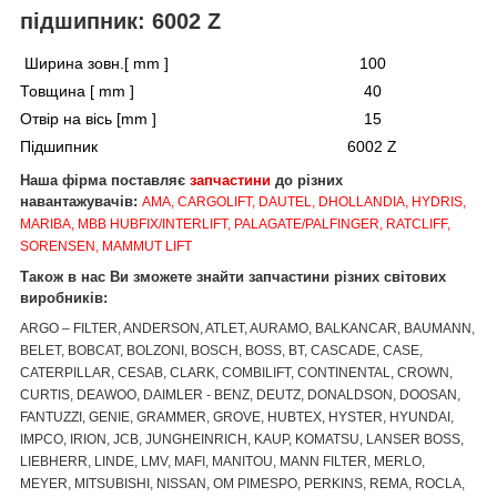
підшипник: 6002 Z
Ширина зовн.[ mm ]
100
Товщина [ mm ]
40
Отвір на вісь [mm ]
15
Підшипник
6002 Z
Наша фірма поставляє
запчастини
до різних
навантажувачів:
AMA, CARGOLIFT, DAUTEL, DHOLLANDIA, HYDRIS,
MARIBA, MBB HUBFIX/INTERLIFT, PALAGATE/PALFINGER, RATCLIFF,
SORENSEN, MAMMUT LIFT
Також в нас Ви зможете знайти запчастини різних світових
виробників:
ARGO – FILTER, ANDERSON, ATLET, AURAMO, BALKANCAR, BAUMANN,
BELET, BOBCAT, BOLZONI, BOSCH, BOSS, BT, CASCADE, CASE,
CATERPILLAR, CESAB, CLARK, COMBILIFT, CONTINENTAL, CROWN,
CURTIS, DEAWOO, DAIMLER - BENZ, DEUTZ, DONALDSON, DOOSAN,
FANTUZZI, GENIE, GRAMMER, GROVE, HUBTEX, HYSTER, HYUNDAI,
IMPCO, IRION, JCB, JUNGHEINRICH, KAUP, KOMATSU, LANSER BOSS,
LIEBHERR, LINDE, LMV, MAFI, MANITOU, MANN FILTER, MERLO,
MEYER, MITSUBISHI, NISSAN, OM PIMESPO, PERKINS, REMA, ROCLA,