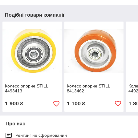
Подібні товари компанії
Колесо опорне STILL
Колесо опорне STILL
Коле
4493413
8413462
449
1 900
1 100
1 8
₴
₴
Про нас
Рейтинг не сформований