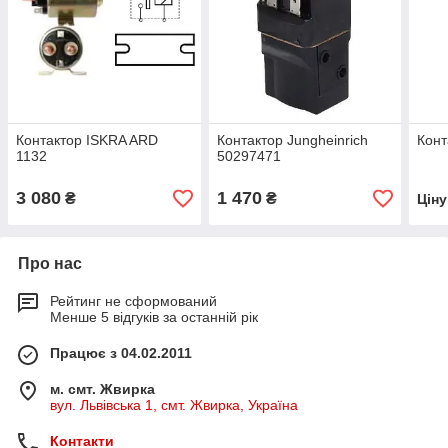
Контактор ISKRA ARD
Контактор Jungheinrich
Конт
1132
50297471
3 080
1 470
₴
₴
Цін
Про нас
Рейтинг не сформований
Менше 5 відгуків за останній рік
Працює з 04.02.2011
м. смт. Жвирка
вул. Львівська 1, смт. Жвирка, Україна
Контакти