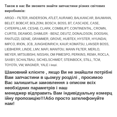
Також в нас Ви зможете знайти запчастини різних світових
виробників:
ARGO – FILTER, ANDERSON, ATLET, AURAMO, BALKANCAR, BAUMANN,
BELET, BOBCAT, BOLZONI, BOSCH, BOSS, BT, CASCADE, CASE,
CATERPILLAR, CESAB, CLARK, COMBILIFT, CONTINENTAL, CROWN,
CURTIS, DEAWOO, DAIMLER - BENZ, DEUTZ, DONALDSON, DOOSAN,
FANTUZZI, GENIE, GRAMMER, GROVE, HUBTEX, HYSTER, HYUNDAI,
IMPCO, IRION, JCB, JUNGHEINRICH, KAUP, KOMATSU, LANSER BOSS,
LIEBHERR, LINDE, LMV, MAFI, MANITOU, MANN FILTER, MERLO,
MEYER, MITSUBISHI, NISSAN, OM PIMESPO, PERKINS, REMA, ROCLA,
SAXBY, SCHALTBAU, SICHELSCHMIDT, STEINBOCK, STILL, TCM,
TOYOTA, VW, WAGNER, YALE і інші.
Шановний клієнте
,
якщо Ви не знайшли
потрібні
Вам запчастини
в цьому
у
розділі
, просимо
о
Вас залишить
и
за
мовлення
з описом
вс
і
х
необх
ідних
параметр
ів
і
наш
менеджер
відправить
Вам
і
ндив
і
дуальн
у
коме
рц
ійну
пр
опозицію
!!!
Або просто зателефонуйте
нам!