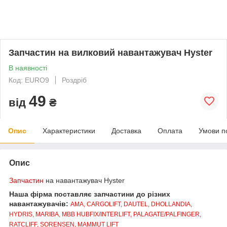
Запчастин на вилковий навантажувач Hyster
В наявності
Код: EURO9
Роздріб
49
від
₴
Опис
Характеристики
Доставка
Оплата
Умови п
Опис
Запчастин
на навантажувач Hyster
Наша фірма поставляє запчастини до різних
навантажувачів:
AMA, CARGOLIFT, DAUTEL, DHOLLANDIA,
HYDRIS, MARIBA, MBB HUBFIX/INTERLIFT, PALAGATE/PALFINGER,
RATCLIFF, SORENSEN, MAMMUT LIFT