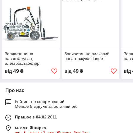
Запчастини на
Запчастин на вилковий
Запч
навантажувач,
навантажувач Linde
нава
електроштабелер,
електророклу
49
49
від
₴
від
₴
від
Про нас
Рейтинг не сформований
Менше 5 відгуків за останній рік
Працює з 04.02.2011
м. смт. Жвирка
вул. Львівська 1, смт. Жвирка, Україна