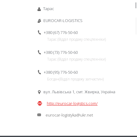
Тарас
EUROCAR-LOGISTICS
+380 (67) 776-50-60
Тарас (Відділ продажу спецтехніки)
+380 (73) 776-50-60
Тарас (Відділ продажу спецтехніки)
+380 (95) 776-50-60
Богдан(Відділ продажу запчастин)
вул. Львівська 1, смт. Жвирка, Україна
http://eurocar-logistics.com/
eurocar-logistyka@ukr.net