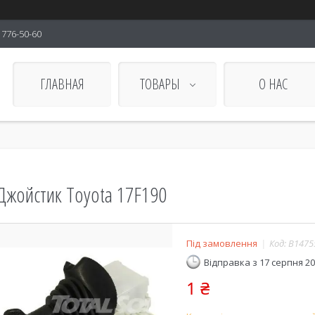
) 776-50-60
ГЛАВНАЯ
ТОВАРЫ
О НАС
Джойстик Toyota 17F190
Під замовлення
Код:
B1475
Відправка з 17 серпня 2
1 ₴