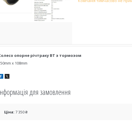
Компанія тимчасово не при
Колесо опорне річтраку ВТ з тормозом
350mm x 108mm
Інформація для замовлення
Ціна:
7 350 ₴