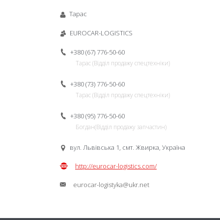
Тарас
EUROCAR-LOGISTICS
+380 (67) 776-50-60
Тарас (Відділ продажу спецтехніки)
+380 (73) 776-50-60
Тарас (Відділ продажу спецтехніки)
+380 (95) 776-50-60
Богдан(Відділ продажу запчастин)
вул. Львівська 1, смт. Жвирка, Україна
http://eurocar-logistics.com/
eurocar-logistyka@ukr.net