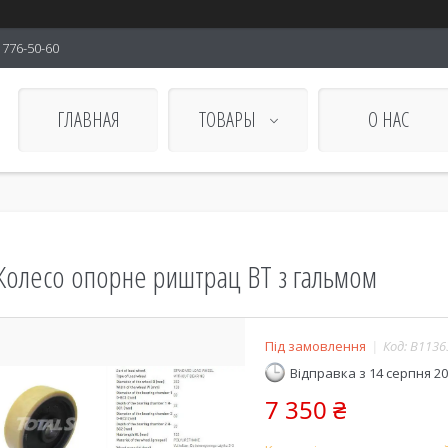
) 776-50-60
ГЛАВНАЯ
ТОВАРЫ
О НАС
Колесо опорне риштрац ВТ з гальмом
Під замовлення
Код:
B1136
Відправка з 14 серпня 2
7 350 ₴