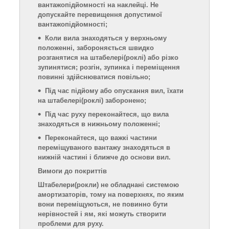
вантажопідйомності на наклейці. Не
допускайте перевищення допустимої
вантажопідйомності;
Коли вила знаходяться у верхньому
положенні, забороняється швидко
розганятися на штабелері
(роклі)
або різко
зупинятися; розгін, зупинка і переміщення
повинні здійснюватися повільно;
Під час підйому або опускання вил, їхати
на штабелері
(роклі)
заборонено;
Під час руху переконайтеся, що вила
знаходяться в нижньому положенні;
Переконайтеся, що важкі частини
переміщуваного вантажу знаходяться в
нижній частині і ближче до основи вил.
Вимоги до покриттів
Штабелери
(рокли)
не обладнані системою
амортизаторів, тому на поверхнях, по яким
вони переміщуються, не повинно бути
нерівностей і ям, які можуть створити
проблеми для руху.