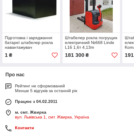
Підготовка і заряджання
Штабелер рокла погрущик
Шта
батареї штабелер рокла
електричний №668 Linde
еле
навантажувач
L16 1,6т 4,13m
Kom
100
1
181 300
191
₴
₴
Про нас
Рейтинг не сформований
Менше 5 відгуків за останній рік
Працює з 04.02.2011
м. смт. Жвирка
вул. Львівська 1, смт. Жвирка, Україна
Контакти