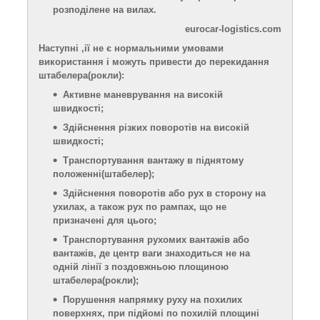
розподілене на вилах.
eurocar-logistics.com
Наступні
,
ії не є нормальними умовами
використання і можуть привести до перекидання
штабелера
(рокли)
:
Активне маневрування на високій
швидкості;
Здійснення різких поворотів на високій
швидкості;
Транспортування вантажу в піднятому
положенні(штабелер);
Здійснення поворотів або рух в сторону на
ухилах, а також рух по рампах, що не
призначені для цього;
Транспортування рухомих вантажів або
вантажів, де центр ваги знаходиться не на
одній лінії з поздовжньою площиною
штабелера
(рокли)
;
Порушення напрямк
у
руху на похилих
поверхнях, при підйомі по похилій площині