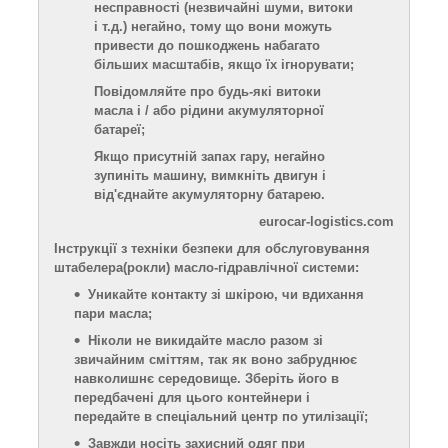
несправності (незвичайні шуми, витоки
і т.д.) негайно, тому що вони можуть
привести до пошкоджень набагато
більших масштабів, якщо їх ігнорувати;
Повідомляйте про будь-які витоки
масла і / або рідини акумуляторної
батареї;
Якщо присутній запах гару, негайно
зупиніть машину, вимкніть двигун і
від'єднайте акумуляторну батарею.
eurocar-logistics.com
Інструкції з техніки безпеки для обслуговування
штабелера
(рокли)
масло-гідравлічної
системи:
Уникайте контакту зі шкірою, чи вдихання
пари масла;
Ніколи не викидайте масло разом зі
звичайним сміттям, так як воно забруднює
навколишнє середовище. Зберіть його в
передбачені для цього контейнери і
передайте в спеціальний центр по утилізації;
Завжди носіть захисний одяг при