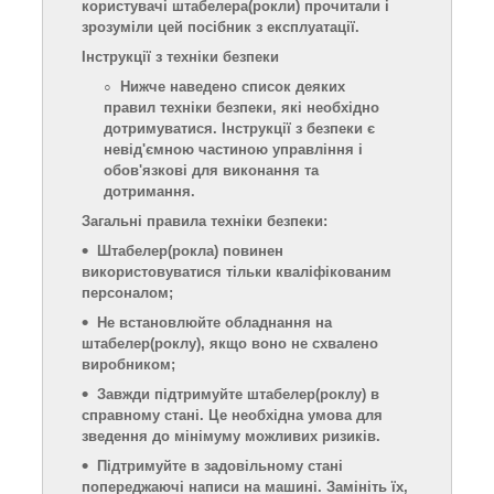
користувачі штабелера
(рокли)
прочитали і
зрозуміли цей посібник з експлуатації.
Інструкції з техніки безпеки
Нижче наведено список деяких
правил техніки безпеки, які необхідно
дотримуватися. Інструкції з безпеки є
невід'ємною частиною управління і
обов'язкові для виконання та
дотримання.
Загальні правила техніки безпеки:
Штабелер
(рокла)
повинен
використовуватися тільки кваліфікованим
персоналом;
Не встановлюйте обладнання на
штабелер
(роклу)
, якщо воно не схвалено
виробником;
Завжди підтримуйте штабелер
(роклу)
в
справному стані. Це необхідна умова для
зведення до мінімуму можливих ризиків.
Підтримуйте в задовільному стані
попереджаючі написи на машині. Замініть їх,