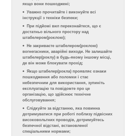
якщо вони пошкоджені;
Уважно прочитайте і виконуйте всі
інструкції з техніки безпеки;
При підйомі вил переконайтеся, що є
достатньо вільного простору над
штабелером
(роклою)
;
Не закриваєте штабелером
(роклою)
вогнегасники, аварійні виходи. Не залишайте
штабелер
(роклу)
в будь-якому іншому місці,
де він може блокувати прохід;
Якщо штабелер
(рокла)
проявляє ознаки
пошкодження або поломки і стає
небезпечним для використання, зупиніть
експлуатацію та повідомте про це
організацію, що здійснює технічне
обслуговування;
Слідкуйте за відстанню, яка повинна
дотримуватися при роботі поблизу підвісних
високовольтних проводів, дотримуйтесь
безпечної відстані, встановленої
спеціальними нормами;