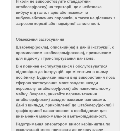
Ніколи не використовуйте стандартний
штабелер
(роклу)
на території,
де є
небезпека
вибуху від газів, парів або пожежо- та
вибухонебезпечних порошків, а також на ділянках з
загрозою корозії або надмірної запиленості.
О
бмеження застосування
Штабелер(рокла), описаний(на) в даній інструкції, є
промисловим штабелером(роклою), призначеним
для підйому і транспортування вантажів.
Він повинен експлуатуватися і обслуговуватися
відповідно до інструкці
й
, що містяться в цьому
посібнику. Будь-який інший вид використання поза
сферою застосування може завдати шкоди
персоналу, штабелеру
(роклі)
або навколишньому
майну. Зокрема, уникайте перевантаження
штабелера
(рокли)
занадто важкими вантажами.
Дані з шильди, прикріплено
ї
до штабелеру
(рокли)
і
графік кривої навантаження є необхідними для
визначення максимальної вантажопідйомності.
Недотримання оператором вимог керівництва по
експлуатації може призвести до
виходу зладу