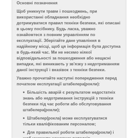
Основні позначення
Щоб уникнути травм і пошкоджень, при
використанні обладнання необхідно
дотримуватися правил техніки безпеки,
які
описані
в цьому посібнику. Будь ласка, уважно
ознайомтеся з повним
управлінням
по
експлуатації.
З
берігайте дане
упавління
в
надійному місці, щоб ця інформація була доступна
в будь-який час. Ми не несемо ніякої
відповідальності за пошкодження або нещасні
випадки, які виникають у зв'язку з недотриманням
даної інструкції і вказівок з техніки безпеки.
Уважно прочитайте наступні попередження перед
початком експлуатації штабелера
(рокли)
:
Більшість аварій є результатом недостатніх
знань або недотримання інструкцій з техніки
безпеки під час роботи або обслуговування
штабелера
(рокли)
;
Штабелер
(рокла)
може експлуатуватися
тільки кваліфікованим персоналом;
Для правильної роботи штабелера
(рокли)
і