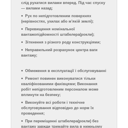
слід рухатися вилами вперед. Під час спуску
— вилами назад;
Рух по непідготовленим поверхнях
(нерівност
ях
, ухила
х
або м'якій землі);
Перевищення номінальної
вантажопідйомності штабелера
(рокли)
;
Зіткнення з різного роду конструкціями;
Неправильний розрахунок центра ваги
вантажу;
Обмеження в експлуатації і обслуговуванні
Ремонт повинен виконуватися тільки
кваліфікованими фахівцями; Виконання
робіт непідготовленим персоналом може
вплинути на безпеку;
Виконуйте всі роботи і технічне
обслуговування відповідно до норм їх
проведення;
При переміщенні штабелера
(рокли)
без
вантажу завжди тримайте вила в нижньому