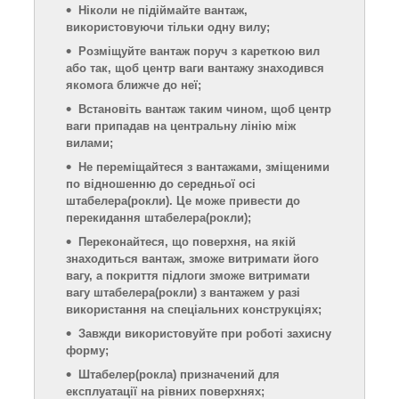
Ніколи не підіймайте вантаж,
використовуючи тільки одну вилу;
Розміщуйте вантаж поруч з кареткою вил
або так, щоб центр ваги вантажу знаходився
якомога ближче до неї;
Встановіть вантаж таким чином, щоб центр
ваги припадав на центральну лінію між
вилами;
Не переміщайтеся з вантажами, зміщеними
по відношенню до середньої осі
штабелера
(рокли)
. Це може привести до
перекидання штабелера
(рокли)
;
Переконайтеся, що поверхня, на якій
знаходиться вантаж, зможе витримати його
вагу, а покриття підлоги зможе витримати
вагу штабелера
(рокли)
з вантажем у разі
використання на спеціальних конструкціях;
Завжди використовуйте при роботі захисну
форму;
Штабелер
(рокла)
призначений для
експлуатації на рівних поверхнях;