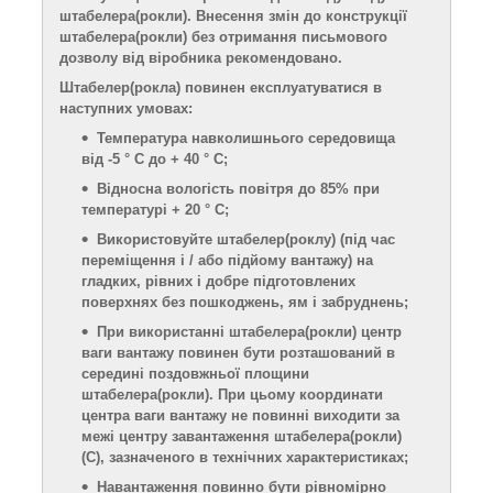
штабелера(рокли)
. Внесення змін до конструкці
ї
штабелера
(рокли)
без отримання письмового
дозволу
від
віробника рекомендовано.
Штабелер(рокла) повинен експлуатуватися в
наступних умовах:
Температура навколишнього середовища
від -5 ° С до + 40 ° С;
Відносна вологість повітря до 85% при
температурі + 20 ° С;
Використовуйте штабелер
(роклу)
(під час
переміщення і / або підйому вантажу) на
гладких, рівних і добре підготовлених
поверхнях без пошкоджень, ям і забруднень;
При використанні штабелера
(рокли)
центр
ваги вантажу повинен бути розташований в
середині поздовжн
ьої
площин
и
штабелера
(рокли)
. При цьому координати
центра ваги вантажу не повинні виходити за
меж
і центру
завантаження штабелера
(рокли)
(С), зазначеного в технічних характеристиках;
Навантаження повинно бути рівномірно