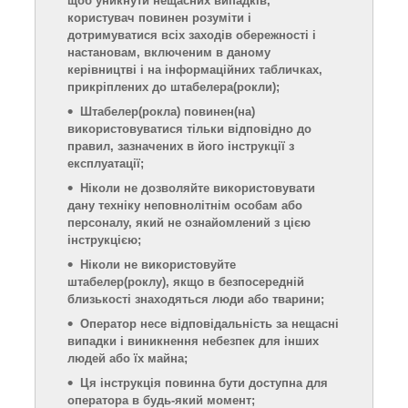
щоб уникнути нещасних випадків,
користувач повинен розуміти і
дотримуватися всіх заходів обережності і
настановам, включеним в даному
керівництві і на інформаційних табличках,
прикріплених до штабелер
а(рокли);
Штабелер
(рокла)
повинен
(на)
використовуватися тільки відповідно до
правил, зазначени
х
в його інструкції з
експлуатації;
Ніколи не дозволяйте використовувати
дану техніку неповнолітнім особам або
персоналу, який не ознайомлений з ц
ією
інструкцією;
Ніколи не використовуйте
штабелер
(роклу)
, якщо в безпосередній
близькості знаходяться люди або тварини;
Оператор несе відповідальність за нещасні
випадки і виникнення небезпек для інших
людей або їх майна;
Ц
я
інструкція
повинн
а
бути доступн
а
для
оператора в будь-який момент;