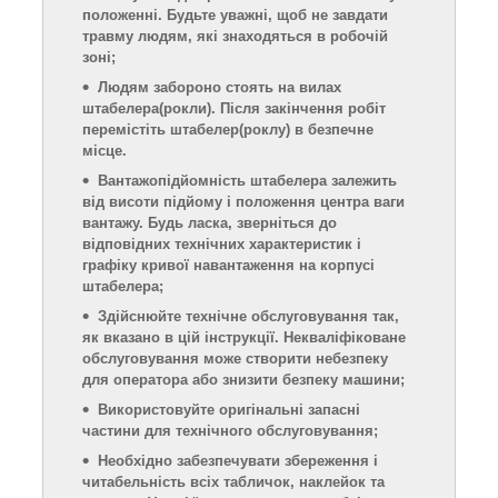
положенні. Будьте уважні, щоб не завдати
травму людям,
які
знаходяться в робочій
зоні;
Людям забороно стоять на вилах
штабелера
(рокли)
. Після закінчення робіт
перемістіть штабелер
(роклу)
в безпечне
місце.
Вантажопідйомність штабелера залежить
від висоти підйому і положення центра ваги
вантажу. Будь ласка, зверніться до
відповідних технічних характеристик і
графіку кривої навантаження на корпусі
штабелера;
Здійснюйте
технічне обслуговування так,
як вказано в ц
ій інструкції
. Некваліфіковане
обслуговування може створити небезпек
у
для оператора або знизити безпеку машини;
Використовуйте оригінальні запасні
частини для технічного обслуговування;
Необхідно забезпечувати збереження і
читабельність
всіх табличок, наклейок та