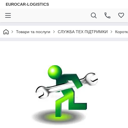
EUROCAR-LOGISTICS
Товари та послуги
СЛУЖБА ТЕХ ПІДТРИМКИ
Коротк