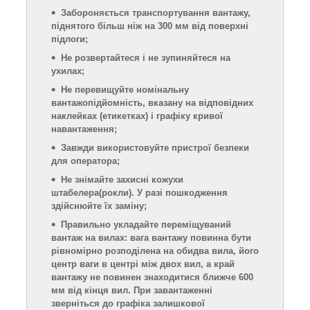
Забороняється транспортування вантажу,
піднятого більш ніж на 300 мм від поверхні
підлоги;
Не розвертайтеся і не зупиняйтеся на
ухилах;
Не перевищуйте номінальну
вантажопідйомність, вказану на відповідних
наклейках (етикетках) і графіку кривої
навантаження;
Завжди використовуйте пристрої безпеки
для оператора;
Не знімайте захисні кожухи
штабелера
(рокли)
. У разі пошкодження
здійснюйте їх заміну;
Правильно укладайте переміщуваний
вантаж на вилах: вага вантажу повинна бути
рівномірно розподілена на обидва вила, його
центр ваги в центрі між двох вил, а край
вантажу не повинен знаходитися ближче 600
мм від кінця вил. При завантаженні
зверніться до графіка залишкової