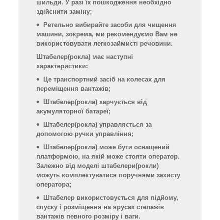
шильди. У разі їх пошкодження необхідно
здійснити заміну;
Ретельно вибирайте засоби для чищення
машини, зокрема, ми рекомендуємо
В
ам не
використовувати легкозаймисті речовини.
Штабелер
(рокла)
має наступні
характеристики:
Це транспортний засіб на колесах для
переміщення вантажів;
Штабелер
(рокла)
харчується від
акумуляторної батареї;
Штабелер
(рокла)
управляється за
допомогою ручки управління;
Штабелер
(рокла)
може бути оснащений
платформою, на якій може стояти оператор.
Залежно від моделі штабелери
(рокли)
можуть комплектуватися поручнями захисту
оператора;
Штабелер використовується для підйому,
спуску і розміщення на ярусах стелажів
вантажів певного розміру і ваги.