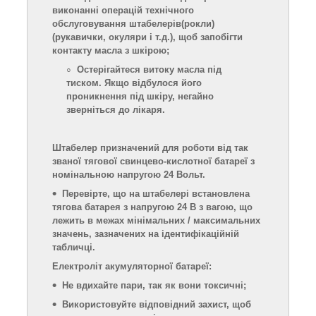
виконанні операцій технічного
обслуговування штабелерів
(рокли)
(рукавички, окуляри і т.д.), щоб запобігти
контакту масла з шкірою;
Остерігайтеся витоку масла під
тиском. Якщо відбулося його
проникнення під шкіру, негайно
зверніться до лікаря.
Штабелер призначений для роботи від так
званої тягової свинцево-кислотної батареї з
номінальною напругою 24 Вольт.
Перевірте, що на штабелері встановлена
тягова батарея з напругою 24 В з вагою, що
лежить в межах мінімальних / максимальних
значень, зазначених на ідентифікаційній
табличці.
Електроліт акумуляторної батареї:
Не вдихайте пари, так як вони токсичні;
Використовуйте відповідний захист, щоб