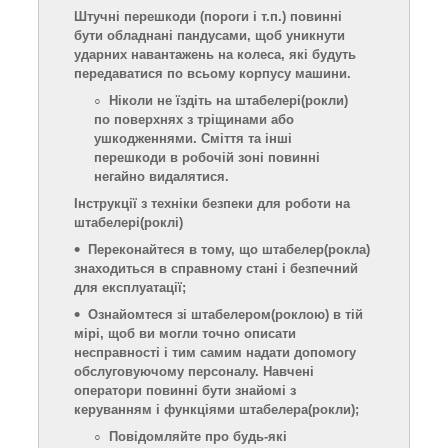
Штучні перешкоди (пороги і т.п.) повинні
бути обладнані пандусами, щоб уникнути
ударних навантажень на колеса, які будуть
передаватися по всьому корпусу машини.
Ніколи не їздіть на штабелері
(рокли)
по поверхнях з тріщинами або
ушкодженнями. Сміття та інші
перешкоди в робочій зоні повинні
негайно видалятися.
Інструкції з техніки безпеки для роботи на
штабелері
(роклі)
Переконайтеся в тому, що штабелер
(рокла)
знаходиться в справному стані і безпечний
для експлуатації;
Ознайомтеся зі штабелером
(роклою)
в тій
мірі, щоб ви могли точно описати
несправності і тим самим надати допомогу
обслуговуючому персоналу. Навчені
оператори повинні бути знайомі з
керуванням і функціями штабелера
(рокли)
;
Повідомляйте про будь-які