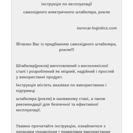
інструкція по експлуатації
самохідного електричного штабелера, рокли
eurocar-logistics.com
Вітаємо Вас із
придбанням
самохідного штабелера,
рокли!!!
Штабелер(рокла) виготовлений з високоякісної
сталі і розроблений як міцний, надійний і простий
у використанні продукт.
Інструкція
містить
вказівки
по використанню і
підтримці
штабелера
(рокли)
в належному стані, а також
рекомендації
для
безпечної та ефективної
експлуатації.
Уважно прочитайте інструкці
ю
, ознайомтеся з
органами управління і правилами використання