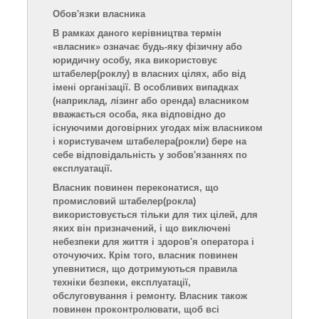
Обов'язки власника
В рамках даного керівництва термін
«власник» означає будь-яку фізичну або
юридичну особу, яка використовує
штабелер
(роклу)
в власних цілях, або від
імені організації. В особливих випадках
(наприклад, лізинг або оренда) власником
вважається особа, яка відповідно до
існуючими договірних угода
х
між власником
і користувачем штабелера
(рокли)
бере на
себе відповідальність у зобов'язаннях по
експлуатації.
Власник повинен переконатися, що
промисловий штабелер
(рокла)
використовується тільки для тих цілей, для
яких він призначений, і що виключені
небезпеки для життя і здоров'я оператора і
оточуючих. Крім того, власник повинен
упевнитися, що дотримуються правила
техніки безпеки, експлуатації,
обслуговування і ремонту.
В
ласник також
повинен проконтролювати, щоб всі