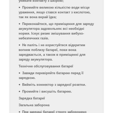
уникати контакту з шкірою;
Промийте великою кількістю води місце
ураження, якщо стався контакт з кислотою,
так як вона вкрай їдка;
Переконайтеся, що приміщення для заряду
акумулятора задовольняє всі необхідні
норми. Існує ризик змішування вибухо-
небезпечних газів.
Не паліть і не користуйтеся відкритим
вогнем поблизу батареї, поки вона
заряджається, а також в приміщенні для
заряду акумулятора.
Технічне обслуговування батареї
Завжди перевіряйте батарею перед її
зарядкою.
Вийміть коннектор з зарядної розетки.
Промийте і висушіть батарею.
Зарядка батареї
Загальна заборона
При зарядці батареї строго заборонено