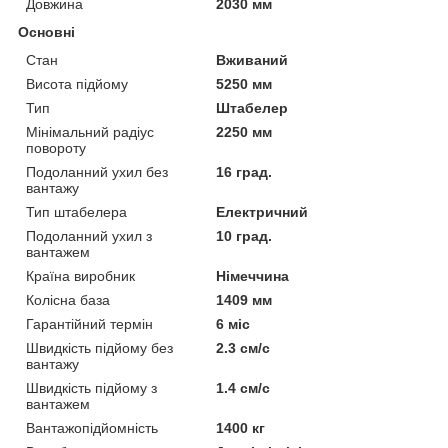
Довжина
2030 мм
Основні
Стан
Вживаний
Висота підйому
5250 мм
Тип
Штабелер
Мінімальний радіус
2250 мм
повороту
Подоланний ухил без
16 град.
вантажу
Тип штабелера
Електричний
Подоланний ухил з
10 град.
вантажем
Країна виробник
Німеччина
Колісна база
1409 мм
Гарантійний термін
6 міс
Швидкість підйому без
2.3 см/с
вантажу
Швидкість підйому з
1.4 см/с
вантажем
Вантажопідйомність
1400 кг