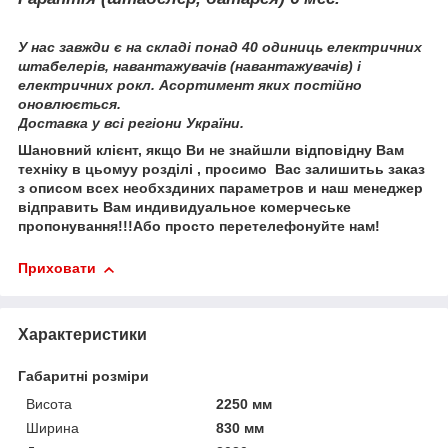
У нас завжди є на складі понад 40 одиниць електричних
штабелерів, навантажувачів (навантажувачів) і
електричних рокл. Асортимент яких постійно
оновлюється.
Доставка у всі регіони України.
Шановний клієнт
,
якщо Ви не знайшли
відповідну Вам
техн
іку
в цьому
у
розділі
, просимо
Вас залишить
ь
за
каз
з описом
вс
е
х необх
здиних
параметр
ов
и
наш менеджер
відправить
Вам
и
ндив
и
дуальн
ое
коме
рчеське
пропонування
!!!
Або просто перетелефонуйте нам!
Приховати
Характеристики
Габаритні розміри
Висота
2250 мм
Ширина
830 мм