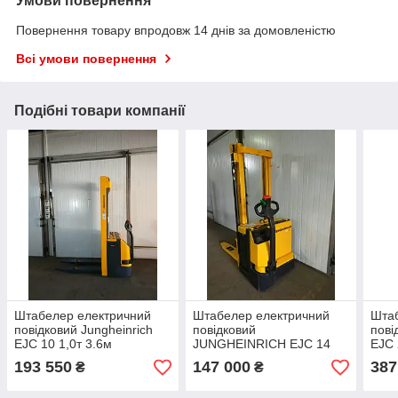
Умови повернення
Повернення товару впродовж 14 днів за домовленістю
Всі умови повернення
Подібні товари компанії
Штабелер електричний
Штабелер електричний
Шта
повідковий Jungheinrich
повідковий
пові
EJC 10 1,0т 3.6м
JUNGHEINRICH EJC 14
EJC 
1,4т 3.09м
193 550
147 000
387
₴
₴